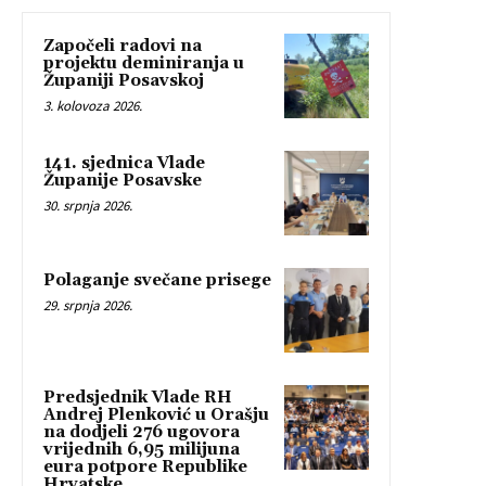
Započeli radovi na
projektu deminiranja u
Županiji Posavskoj
3. kolovoza 2026.
141. sjednica Vlade
Županije Posavske
30. srpnja 2026.
Polaganje svečane prisege
29. srpnja 2026.
Predsjednik Vlade RH
Andrej Plenković u Orašju
na dodjeli 276 ugovora
vrijednih 6,95 milijuna
eura potpore Republike
Hrvatske