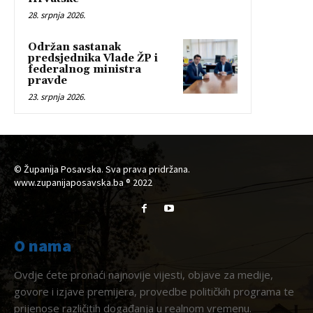
28. srpnja 2026.
Održan sastanak
predsjednika Vlade ŽP i
federalnog ministra
pravde
23. srpnja 2026.
© Županija Posavska. Sva prava pridržana.
www.zupanijaposavska.ba ® 2022
O nama
Ovdje ćete pronaći najnovije vijesti, objave za medije,
govore i izjave premijera, provedbe političkih programa te
prijenose različitih događanja u realnom vremenu.