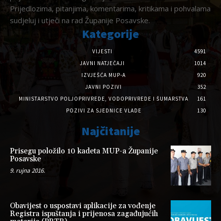
Prijedlozima, pitanjima, komentarima, kritikama i pohvalama
sudjeluj i utječi na rad Županije Posavske.
Kategorije
VIJESTI
4591
JAVNI NATJEČAJI
1014
IZVJEŠĆA MUP-A
920
JAVNI POZIVI
352
MINISTARSTVO POLJOPRIVREDE, VODOPRIVREDE I ŠUMARSTVA
161
POZIVI ZA SJEDNICE VLADE
130
Najčitanije
Prisegu položilo 10 kadeta MUP-a Županije
Posavske
9. rujna 2016.
Obavijest o uspostavi aplikacije za vođenje
Registra ispuštanja i prijenosa zagađujućih