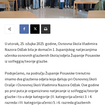
U utorak, 25. ožujka 2025. godine, Osnovna škola Vladimira
Nazora Odžak bila je domaćin 1. županijskog natjecanjima
učenika osnovnih glazbenih škola/odjela Županije Posavske
iz solfeggia/teorije glazbe.
Podsjećamo, na području Županije Posavske trenutno
imamo dva glazbena odjela koja djeluju pri Osnovnoj školi
Orašje i Osnovnoj školi Vladimira Nazora Odžak. Ove godine
po prvi puta je organizirano natjecanje iz solfeggia/teorije
glazbe i to u dvije kategorije (II. kategorija učenici 3. i 4.
razreda i III. kategorija učenici 5. i 6. razreda glazbenih