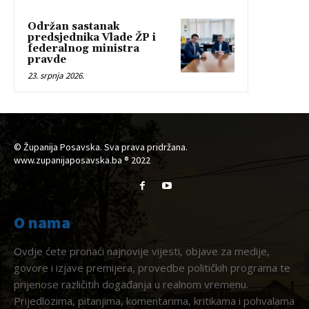
Održan sastanak
predsjednika Vlade ŽP i
federalnog ministra
pravde
23. srpnja 2026.
© Županija Posavska. Sva prava pridržana.
www.zupanijaposavska.ba ® 2022
O nama
Ovdje ćete pronaći najnovije vijesti, objave za medije,
govore i izjave premijera, provedbe političkih programa te
prijenose različitih događanja u realnom vremenu.
Prijedlozima, pitanjima, komentarima, kritikama i pohvalama