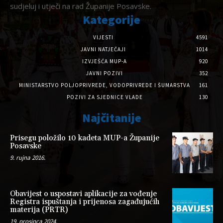
sudjeluj i utječi na rad Županije Posavske.
Kategorije
VIJESTI
4591
JAVNI NATJEČAJI
1014
IZVJEŠĆA MUP-A
920
JAVNI POZIVI
352
MINISTARSTVO POLJOPRIVREDE, VODOPRIVREDE I ŠUMARSTVA
161
POZIVI ZA SJEDNICE VLADE
130
Najčitanije
Prisegu položilo 10 kadeta MUP-a Županije
Posavske
9. rujna 2016.
Obavijest o uspostavi aplikacije za vođenje
Registra ispuštanja i prijenosa zagađujućih
materija (PRTR)
19. prosinca 2024.