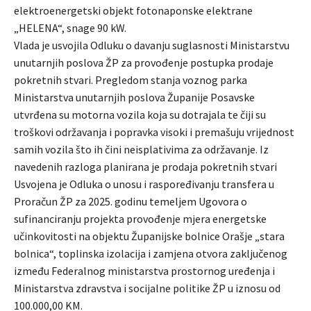
elektroenergetski objekt fotonaponske elektrane
„HELENA“, snage 90 kW.
Vlada je usvojila Odluku o davanju suglasnosti Ministarstvu
unutarnjih poslova ŽP za provođenje postupka prodaje
pokretnih stvari. Pregledom stanja voznog parka
Ministarstva unutarnjih poslova Županije Posavske
utvrđena su motorna vozila koja su dotrajala te čiji su
troškovi održavanja i popravka visoki i premašuju vrijednost
samih vozila što ih čini neisplativima za održavanje. Iz
navedenih razloga planirana je prodaja pokretnih stvari
Usvojena je Odluka o unosu i raspoređivanju transfera u
Proračun ŽP za 2025. godinu temeljem Ugovora o
sufinanciranju projekta provođenje mjera energetske
učinkovitosti na objektu Županijske bolnice Orašje „stara
bolnica“, toplinska izolacija i zamjena otvora zaključenog
između Federalnog ministarstva prostornog uređenja i
Ministarstva zdravstva i socijalne politike ŽP u iznosu od
100.000,00 KM.