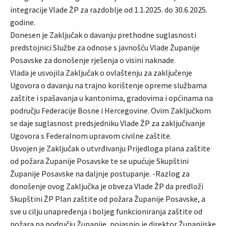
integracije Vlade ŽP za razdoblje od 1.1.2025. do 30.6.2025.
godine.
Donesen je Zaključak o davanju prethodne suglasnosti
predstojnici Službe za odnose s javnošću Vlade Županije
Posavske za donošenje rješenja o visini naknade.
Vlada je usvojila Zaključak o ovlaštenju za zaključenje
Ugovora o davanju na trajno korištenje opreme službama
zaštite i spašavanja u kantonima, gradovima i općinama na
području Federacije Bosne i Hercegovine. Ovim Zaključkom
se daje suglasnost predsjedniku Vlade ŽP za zaključivanje
Ugovora s Federalnom upravom civilne zaštite.
Usvojen je Zaključak o utvrđivanju Prijedloga plana zaštite
od požara Županije Posavske te se upućuje Skupštini
Županije Posavske na daljnje postupanje. -Razlog za
donošenje ovog Zaključka je obveza Vlade ŽP da predloži
Skupštini ŽP Plan zaštite od požara Županije Posavske, a
sve u cilju unapređenja i boljeg funkcioniranja zaštite od
požara na području Županije, pojasnio je direktor Županijske