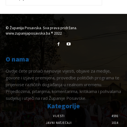
© Županija Posavska. Sva prava pridržana.
www.zupanijaposavska.ba ® 2022
O nama
Ovdje ćete pronaći najnovije vijesti, objave za medije,
govore i izjave premijera, provedbe političkih programa te
prijenose različitih događanja u realnom vremenu.
Prijedlozima, pitanjima, komentarima, kritikama i pohvalama
sudjeluj i utječi na rad Županije Posavske.
Kategorije
VIJESTI
4591
JAVNI NATJEČAJI
1014