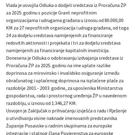
Vlada je usvojila Odluka o dodjeli sredstava iz Proračuna ŽP
za 2025. godinu s pozicije Grant neprofitnim
organizacijama i udrugama građana u iznosu od 80.000,00
KM za 27 neprofitnih organizacija i udruga građana, od toga
24 za dodjelu sredstava namijenjenih za financiranje
redovitih aktivnosti i projekata i tri za dodjelu sredstava
namijenjenih za financiranje kapitalnih investicija.
Donesena je Odluka o odobravanju izdvajanja sredstava iz
Proračuna ŽP za 2025. godinu na ime uplate razlike
doprinosa za mirovinsko i invalidsko osiguranje između
obračunatog i uplaćenog doprinosa na isplaćene plaće za
razdoblje 2001.- 2003. godine, za uposlenika Ministarstva
gospodarstva, rada i prostornog uređenja ŽP u navedenom
razdoblju, u iznosu od 1.346,27 KM.
Usvojen je Zaključak o prihvaćanju izvješća o radu i Rješenje
o utvrđivanju visine naknade imenovanih predstavnika
Županije Posavske u radnim skupinama za europske
integracije i stalnog člana Povjerenstva za europske