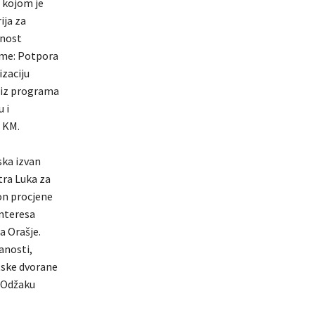
a kojom je
ija za
dnost
ame: Potpora
zaciju
a iz programa
 i
 KM.
ska izvan
tra Luka za
kon procjene
interesa
a Orašje.
anosti,
tske dvorane
 Odžaku