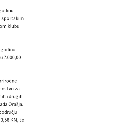
 godinu
re sportskim
kom klubu
 godinu
su 7.000,00
 prirodne
renstvo za
ih i drugih
ada Orašja.
području
93,58 KM, te