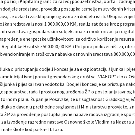
a poziciji Kapitalni grant za razvoj poduzetništva, obrta i zadrug
n dodjele sredstava, provedbu postupka temeljem utvrđenih kriter
ava, te ovlasti za sklapanje ugovora za dodjelu istih. Ukupna vrije
ška sredstava iznosi 1.300.000,00 KM, realizirat će se kroz progr
nih sredstava gospodarskim subjektima za modernizaciju i digitali
napređenje energetske učinkovitosti za održivo korištenje resurs
 Republike Hrvatske 500.000,00 KM i Potpora poduzetništvu, obrtu
vencioniranjem troškova nabavke osnovnih sredstava 800.000,00
luka o pristupanju dodjeli koncesije za eksploataciju šljunka i pije
amoinicijativnoj ponudi gospodarskog društva „VIAKOP“ d.o.o. Oš
šljunka i pijeska izvan vodotoka. Dodjeli koncesije se pristupa na
gospodarstva, rada i prostornog uređenja ŽP o postojanju javnog 
tornom planu Županije Posavske, te uz suglasnost Gradskog vijeć
dluka o davanju prethodne suglasnosti Ministarstvu prosvjete, zn
rta ŽP za provođenje postupka javne nabave radova izgradnje spor
 za izvođenje razredne nastave Osnovne škole Vladimira Nazora u
male škole kod parka– II. faza.