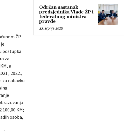
Održan sastanak
predsjednika Vlade ŽP i
federalnog ministra
pravde
23. srpnja 2026.
oračunom ŽP
 je
bu postupka
ra za
 KM, a
021., 2022.,
te za nabavku
asing
ranje
 obrazovanja
2.100,00 KM;
ladih osoba,