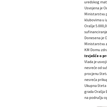
uredskog mate
Usvojena je O
Ministarstvu p
klubovima u i
Orašje 5.000,
sufinanciranje
Donesena je O
Ministarstvu z
KM Domu zdrav
Izvješće o p
Vlada je usvoj
nesreće od su
procjenu štet
nesreća priku
Ukupna šteta 
grada Orašja š
na području o