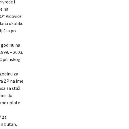
ivrede i
ve na
O“ Vidovice
dana ukoliko
ljišta po
 godinu na
999. – 2003.
u Općinskog
 godinu za
va ŽP na ime
osa za staž
dine do
ime uplate
P za
an butan,