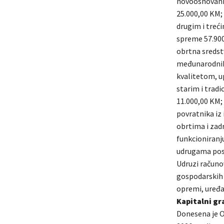
novoosnovani
25.000,00 KM;
drugim i treć
spreme 57.900
obrtna sredstv
međunarodnih 
kvalitetom, u
starim i tradi
11.000,00 KM;
povratnika iz
obrtima i zad
funkcioniranj
udrugama pos
Udruzi računov
gospodarskih s
opremi, uređa
Kapitalni gr
Donesena je O