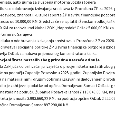
rijala, auto guma za službena motorna vozila i tonera.
dluka o odobravanju izdvajanja sredstava iz Proračuna ŽP za 2026.
rosvjete, znanosti, kulture i sporta ŽP u svrhu financijske potpo
znosu od 10.000,00 KM. Sredstva će se isplatiti Ženskom odbojkaš
00 KM za redoviti rad kluba i ŽOK „Napredak“ Odžak 5.000,00 KM za
 turnira u Sarajevu.
dluka o odobravanju izdvajanja sredstava iz Proračuna ŽP za 2026.
dravstva i socijalne politike ŽP u svrhu financijske potpore u izno
lja Odžak za nabavu prijenosnog koncentratora kisika.
rocjeni šteta nastalih zbog prirodne nesreće od suše
ila Zaključak o prihvaćanju Izvješća o procjeni šteta nastalih zbog
še na području Županije Posavske u 2025. godini. Županijsko Povje
a na materijalnim i drugim dobrima izazvanim djelovanjem prirodn
pilo je zahtjeve i podatke od općina Domaljevac-Šamac i Odžak i gr
nastala na području Županije Posavske iznosi 7.113.043,80 KM, na 
teta je iznosila 3.993.660,22 KM, na području općine Odžak 2.222.0
pćine Domaljevac-Šamac 897.290,00 KM.