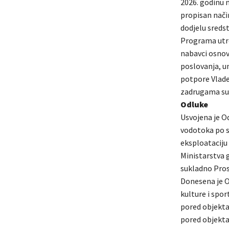
2026. godinu n
propisan nači
dodjelu sredst
Programa utro
nabavci osnov
poslovanja, u
potpore Vlade
zadrugama sub
Odluke
Usvojena je Od
vodotoka po s
eksploataciju 
Ministarstva 
sukladno Pros
Donesena je O
kulture i spo
pored objekta
pored objekta 