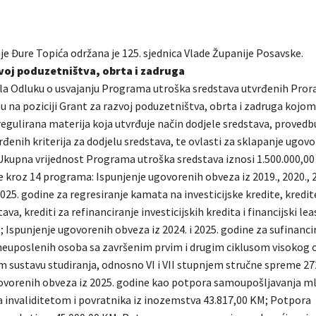
je Đure Topića održana je 125. sjednica Vlade Županije Posavske.
voj poduzetništva, obrta i zadruga
jila Odluku o usvajanju Programa utroška sredstava utvrđenih Pr
u na poziciji Grant za razvoj poduzetništva, obrta i zadruga kojom
 regulirana materija koja utvrđuje način dodjele sredstava, proved
enih kriterija za dodjelu sredstava, te ovlasti za sklapanje ugovo
. Ukupna vrijednost Programa utroška sredstava iznosi 1.500.000,00
se kroz 14 programa: Ispunjenje ugovorenih obveza iz 2019., 2020., 2
 2025. godine za regresiranje kamata na investicijske kredite, kredi
ava, krediti za refinanciranje investicijskih kredita i financijski le
 Ispunjenje ugovorenih obveza iz 2024. i 2025. godine za sufinanci
neuposlenih osoba sa završenim prvim i drugim ciklusom visokog
 sustavu studiranja, odnosno VI i VII stupnjem stručne spreme 27
ovorenih obveza iz 2025. godine kao potpora samoupošljavanja m
a invaliditetom i povratnika iz inozemstva 43.817,00 KM; Potpora