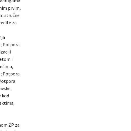
zadrugama
enim prvim,
em stručne
redite za
nja
M; Potpora
zaciji
tetom i
zećima,
M; Potpora
 Potpora
avske,
e kod
jektima,
unom ŽP za