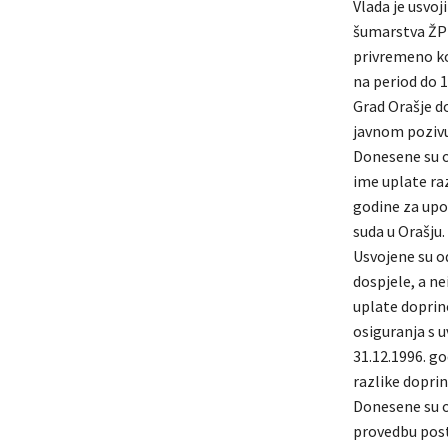
Vlada je usvoj
šumarstva ŽP z
privremeno ko
na period do 
Grad Orašje do
javnom pozivu
Donesene su o
ime uplate raz
godine za upo
suda u Orašju.
Usvojene su o
dospjele, a n
uplate doprin
osiguranja s 
31.12.1996. g
razlike doprin
Donesene su o
provedbu post