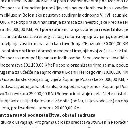
m obrtima 45.000,00 KM; Potpora novoosnovanim poduzećima i 
 Potpora sufinanciranja upošljavanja neuposlenih osoba sa završ
im ciklusom Bolonjskog sustava studiranja odnosno VI i VII stupnj
,00 KM; Potpora sufinanciranja kamata za investicijske kredite i k
a 180.000,00 KM; Potpora sufinanciranja uvođenja i recertifikacije
standarda sustava energetskog i okolišnog upravljanja, upravlja
pravljanja zaštitom na radu kao i uvođenja CE oznake 30.000,00 K
cionalnim obrtima i domaćim radinostima,njihovoj zaštiti i revitali
 Potpora samoupošljavanja mladih osoba, žena, osoba sa invalidi
 inozemstva 131.183,00 KM; Potpora organizatorima sajma, podu
rugama za učešće na sajmovima u Bosni i Hercegovini 10.000,00 K
u Gospodarsko-socijalnog vijeća Županije Posavske 29.000,00 KM;
lodavaca, udrugama obrtnika, Gospodarskoj komori Županije Pos
ođa i revizora 25.000,00 KM i Subvencioniranje dijela štete nastal
ubjekata uslijed djelovanja više sile (požar, izljev vode i dr.) na ob
jima, proizvodima i robama 20.000,00 KM.
ant za razvoj poduzetništva, obrta i zadruga
dluka o usvajanju Programa utroška sredstava utvrđenih Prorač