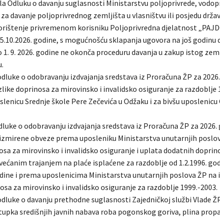
ila Odluku o davanju suglasnosti Ministarstvu poljoprivrede, vodopr
a davanje poljoprivrednog zemljišta u vlasništvu ili posjedu drža
rištenje privremenom korisniku Poljoprivredna djelatnost „PAJD
15.10.2026. godine, s mogućnošću sklapanja ugovora na još godinu 
 1. 9. 2026. godine ne okonča proceduru davanja u zakup istog zem
.
dluke o odobravanju izdvajanja sredstava iz Proračuna ŽP za 2026.
like doprinosa za mirovinsko i invalidsko osiguranje za razdoblje 1
slenicu Srednje škole Pere Zečevića u Odžaku i za bivšu uposlenic
dluke o odobravanju izdvajanja sredstava iz Proračuna ŽP za 2026.
eizmirene obveze prema uposleniku Ministarstva unutarnjih poslo
osa za mirovinsko i invalidsko osiguranje i uplata dodatnih doprin
uvećanim trajanjem na plaće isplaćene za razdoblje od 1.2.1996. go
odine i prema uposlenicima Ministarstva unutarnjih poslova ŽP na 
osa za mirovinsko i invalidsko osiguranje za razdoblje 1999.-2003.
dluke o davanju prethodne suglasnosti Zajedničkoj službi Vlade Ž
upka središnjih javnih nabava roba pogonskog goriva, plina prop