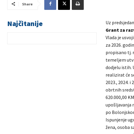
Share
Najčitanije
Uz predsjedan
Grant za raz
Vlada je usvo
za 2026. godin
propisano tj.
temeljem utvrđ
dodjelu istih
realizirat će 
2023., 2024. i
obrtnih sredst
620.000,00 KM;
upošljavanja 
po Bolonjskom
Ispunjenje ug
žena, osoba s