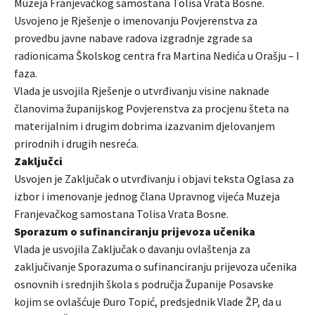
Muzeja Franjevačkog samostana Tolisa Vrata Bosne.
Usvojeno je Rješenje o imenovanju Povjerenstva za
provedbu javne nabave radova izgradnje zgrade sa
radionicama Školskog centra fra Martina Nedića u Orašju – I
faza.
Vlada je usvojila Rješenje o utvrđivanju visine naknade
članovima županijskog Povjerenstva za procjenu šteta na
materijalnim i drugim dobrima izazvanim djelovanjem
prirodnih i drugih nesreća.
Zaključci
Usvojen je Zaključak o utvrđivanju i objavi teksta Oglasa za
izbor i imenovanje jednog člana Upravnog vijeća Muzeja
Franjevačkog samostana Tolisa Vrata Bosne.
Sporazum o sufinanciranju prijevoza učenika
Vlada je usvojila Zaključak o davanju ovlaštenja za
zaključivanje Sporazuma o sufinanciranju prijevoza učenika
osnovnih i srednjih škola s područja Županije Posavske
kojim se ovlašćuje Đuro Topić, predsjednik Vlade ŽP, da u