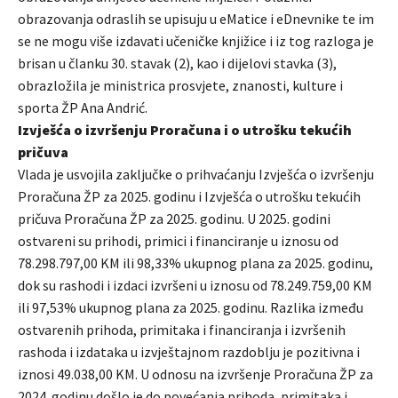
obrazovanja odraslih se upisuju u eMatice i eDnevnike te im
se ne mogu više izdavati učeničke knjižice i iz tog razloga je
brisan u članku 30. stavak (2), kao i dijelovi stavka (3),
obrazložila je ministrica prosvjete, znanosti, kulture i
sporta ŽP Ana Andrić.
Izvješća o izvršenju Proračuna i o utrošku tekućih
pričuva
Vlada je usvojila zaključke o prihvaćanju Izvješća o izvršenju
Proračuna ŽP za 2025. godinu i Izvješća o utrošku tekućih
pričuva Proračuna ŽP za 2025. godinu. U 2025. godini
ostvareni su prihodi, primici i financiranje u iznosu od
78.298.797,00 KM ili 98,33% ukupnog plana za 2025. godinu,
dok su rashodi i izdaci izvršeni u iznosu od 78.249.759,00 KM
ili 97,53% ukupnog plana za 2025. godinu. Razlika između
ostvarenih prihoda, primitaka i financiranja i izvršenih
rashoda i izdataka u izvještajnom razdoblju je pozitivna i
iznosi 49.038,00 KM. U odnosu na izvršenje Proračuna ŽP za
2024. godinu došlo je do povećanja prihoda, primitaka i