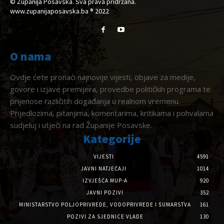
© Županija Posavska. Sva prava pridržana.
www.zupanijaposavska.ba ® 2022
O nama
Ovdje ćete pronaći najnovije vijesti, objave za medije,
govore i izjave premijera, provedbe političkih programa te
prijenose različitih događanja u realnom vremenu.
Prijedlozima, pitanjima, komentarima, kritikama i pohvalama
sudjeluj i utječi na rad Županije Posavske.
Kategorije
VIJESTI
4591
JAVNI NATJEČAJI
1014
IZVJEŠĆA MUP-A
920
JAVNI POZIVI
352
MINISTARSTVO POLJOPRIVREDE, VODOPRIVREDE I ŠUMARSTVA
161
POZIVI ZA SJEDNICE VLADE
130