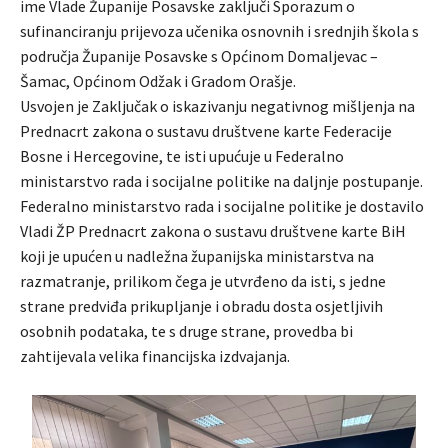
ime Vlade Županije Posavske zaključi Sporazum o
sufinanciranju prijevoza učenika osnovnih i srednjih škola s
područja Županije Posavske s Općinom Domaljevac –
Šamac, Općinom Odžak i Gradom Orašje.
Usvojen je Zaključak o iskazivanju negativnog mišljenja na
Prednacrt zakona o sustavu društvene karte Federacije
Bosne i Hercegovine, te isti upućuje u Federalno
ministarstvo rada i socijalne politike na daljnje postupanje.
Federalno ministarstvo rada i socijalne politike je dostavilo
Vladi ŽP Prednacrt zakona o sustavu društvene karte BiH
koji je upućen u nadležna županijska ministarstva na
razmatranje, prilikom čega je utvrđeno da isti, s jedne
strane predviđa prikupljanje i obradu dosta osjetljivih
osobnih podataka, te s druge strane, provedba bi
zahtijevala velika financijska izdvajanja.