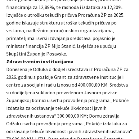
financiranja za 12,89%, te rashoda i izdataka za 12,20%.
Izvješće o utrošku tekućih pričuva Proračuna ŽP za 2025.
godine iskazuje strukturu utroška tekućih pričuva po
vrstama, nadležnim proračunskim organizacijama,
primateljima i svrsi izdvajanja sredstava. pojasnio je
ministar financija ŽP Mijo Stanić. Izvješća se upućuju
Skupštini Županije Posavske.
Zdravstvenim institucijama
Donesena je Odluka o dodjeli sredstava iz Proračuna ŽP za
2026. godinu s pozicije Grant za zdravstvene institucije i
centre za socijalni rad u iznosu od 400.000,00 KM. Sredstva
su dodijeljena sukladno provedenom Javnom pozivu:
Županijskoj bolnici u svrhu provođenja programa „Pokriće
izdataka za održavanje tekuće likvidnosti javnih
zdravstvenih ustanova“ 300.000,00 KM; Domu zdravlja
Odžak u svrhu provođenja programa „Pokriće izdataka za
održavanje tekuće likvidnosti javnih zdravstvenih ustanova“