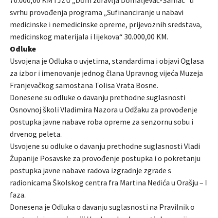
70.000,00 KM i JZU „Dom zdravlja Domaljevac-Šamac“ u
svrhu provođenja programa „Sufinanciranje u nabavi
medicinske i nemedicinske opreme, prijevoznih sredstava,
medicinskog materijala i lijekova“ 30.000,00 KM.
Odluke
Usvojena je Odluka o uvjetima, standardima i objavi Oglasa
za izbor i imenovanje jednog člana Upravnog vijeća Muzeja
Franjevačkog samostana Tolisa Vrata Bosne.
Donesene su odluke o davanju prethodne suglasnosti
Osnovnoj školi Vladimira Nazora u Odžaku za provođenje
postupka javne nabave roba opreme za senzornu sobu i
drvenog peleta.
Usvojene su odluke o davanju prethodne suglasnosti Vladi
Županije Posavske za provođenje postupka i o pokretanju
postupka javne nabave radova izgradnje zgrade s
radionicama Školskog centra fra Martina Nedića u Orašju – I
faza.
Donesena je Odluka o davanju suglasnosti na Pravilnik o