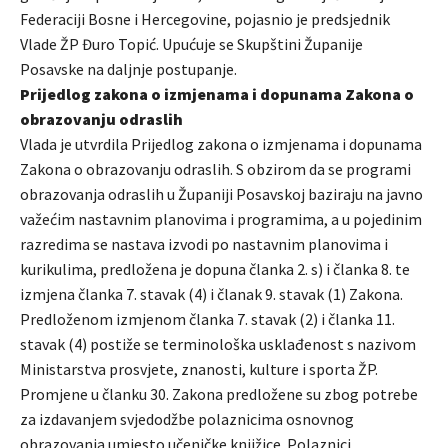
Federaciji Bosne i Hercegovine, pojasnio je predsjednik
Vlade ŽP Đuro Topić. Upućuje se Skupštini Županije
Posavske na daljnje postupanje.
Prijedlog zakona o izmjenama i dopunama Zakona o
obrazovanju odraslih
Vlada je utvrdila Prijedlog zakona o izmjenama i dopunama
Zakona o obrazovanju odraslih. S obzirom da se programi
obrazovanja odraslih u Županiji Posavskoj baziraju na javno
važećim nastavnim planovima i programima, a u pojedinim
razredima se nastava izvodi po nastavnim planovima i
kurikulima, predložena je dopuna članka 2. s) i članka 8. te
izmjena članka 7. stavak (4) i članak 9. stavak (1) Zakona.
Predloženom izmjenom članka 7. stavak (2) i članka 11.
stavak (4) postiže se terminološka usklađenost s nazivom
Ministarstva prosvjete, znanosti, kulture i sporta ŽP.
Promjene u članku 30. Zakona predložene su zbog potrebe
za izdavanjem svjedodžbe polaznicima osnovnog
obrazovanja umjesto učeničke knjižice. Polaznici