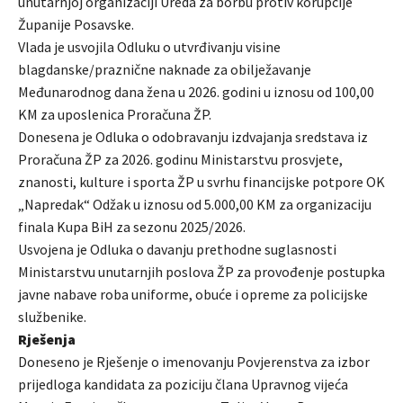
unutarnjoj organizaciji Ureda za borbu protiv korupcije
Županije Posavske.
Vlada je usvojila Odluku o utvrđivanju visine
blagdanske/praznične naknade za obilježavanje
Međunarodnog dana žena u 2026. godini u iznosu od 100,00
KM za uposlenica Proračuna ŽP.
Donesena je Odluka o odobravanju izdvajanja sredstava iz
Proračuna ŽP za 2026. godinu Ministarstvu prosvjete,
znanosti, kulture i sporta ŽP u svrhu financijske potpore OK
„Napredak“ Odžak u iznosu od 5.000,00 KM za organizaciju
finala Kupa BiH za sezonu 2025/2026.
Usvojena je Odluka o davanju prethodne suglasnosti
Ministarstvu unutarnjih poslova ŽP za provođenje postupka
javne nabave roba uniforme, obuće i opreme za policijske
službenike.
Rješenja
Doneseno je Rješenje o imenovanju Povjerenstva za izbor
prijedloga kandidata za poziciju člana Upravnog vijeća