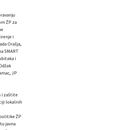
bravanju
nom ŽP za
ne
renje i
ada Orašja,
jena SMART
bitaka i
 Odžak
Šamac, JP
i zaštite
iji lokalnih
politike ŽP
tu javna