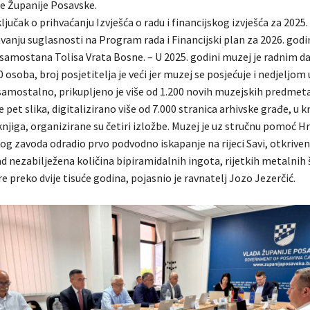
e Županije Posavske.
ljučak o prihvaćanju Izvješća o radu i financijskog izvješća za 2025.
avanju suglasnosti na Program rada i Financijski plan za 2026. god
samostana Tolisa Vrata Bosne. – U 2025. godini muzej je radnim 
0 osoba, broj posjetitelja je veći jer muzej se posjećuje i nedjeljom 
 samostalno, prikupljeno je više od 1.200 novih muzejskih predmeta
e pet slika, digitalizirano više od 7.000 stranica arhivske građe, u kn
knjiga, organizirane su četiri izložbe. Muzej je uz stručnu pomoć 
g zavoda odradio prvo podvodno iskapanje na rijeci Savi, otkrivena
 nezabilježena količina bipiramidalnih ingota, rijetkih metalnih š
are preko dvije tisuće godina, pojasnio je ravnatelj Jozo Jezerčić.