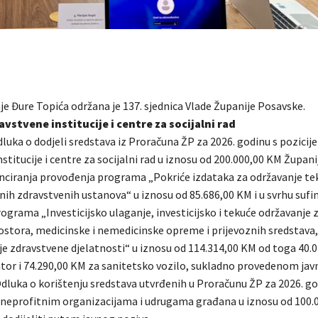
je Đure Topića održana je 137. sjednica Vlade Županije Posavske.
avstvene institucije i centre za socijalni rad
luka o dodjeli sredstava iz Proračuna ŽP za 2026. godinu s pozicij
stitucije i centre za socijalni rad u iznosu od 200.000,00 KM Župani
anciranja provođenja programa „Pokriće izdataka za održavanje te
vnih zdravstvenih ustanova“ u iznosu od 85.686,00 KM i u svrhu sufi
ograma „Investicijsko ulaganje, investicijsko i tekuće održavanje 
ostora, medicinske i nemedicinske opreme i prijevoznih sredstava,
je zdravstvene djelatnosti“ u iznosu od 114.314,00 KM od toga 40.
zator i 74.290,00 KM za sanitetsko vozilo, sukladno provedenom ja
dluka o korištenju sredstava utvrđenih u Proračunu ŽP za 2026. go
t neprofitnim organizacijama i udrugama građana u iznosu od 100.