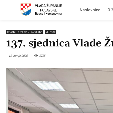
Naslovnica
O Ž
IZVODI IZ ZAPISNIKA VLADE
VIJESTI
137. sjednica Vlade 
11. lipnja 2026.
1715