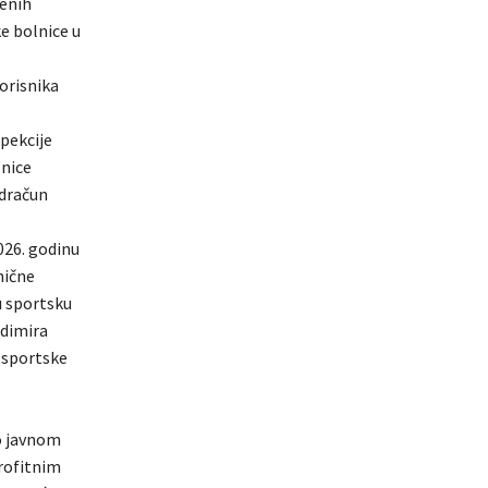
venih
e bolnice u
orisnika
spekcije
znice
odračun
026. godinu
nične
u sportsku
adimira
 sportske
o javnom
rofitnim