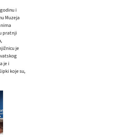
 godinu i
inu Muzeja
danima
u pratnji
,
jižnicu je
Hrvatskog
 je i
ipki koje su,