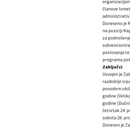
organizacijam
članove Ismet 
administrativ
Doneseno je R
na poziciji K
za podnošenje
subvencionira
poslovanja te
programa pot
Zaključci
Usvojen je Za
razdoblje srp
povodom obilj
godine (Velika
godine (Dušni 
četvrtak 24. p
subota 26. pro
Donesen je Zak