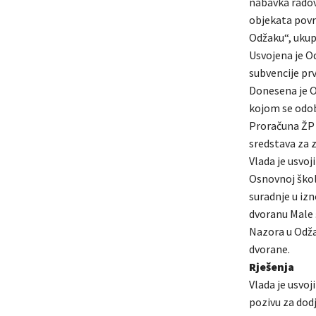
nabavka radova
objekata povra
Odžaku“, ukup
Usvojena je O
subvencije pr
Donesena je Od
kojom se odob
Proračuna ŽP 
sredstava za z
Vlada je usvoj
Osnovnoj škol
suradnje u iz
dvoranu Male 
Nazora u Odža
dvorane.
Rješenja
Vlada je usvo
pozivu za dod