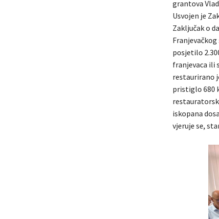
grantova Vlad
Usvojen je Zak
Zaključak o d
Franjevačkog 
posjetilo 2.30
franjevaca ili
restaurirano j
pristiglo 680 
restauratorsko
iskopana dosad
vjeruje se, st