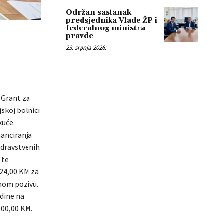
Održan sastanak
predsjednika Vlade ŽP i
federalnog ministra
pravde
23. srpnja 2026.
e Grant za
jskoj bolnici
kuće
nanciranja
zdravstvenih
 te
024,00 KM za
vnom pozivu.
dine na
000,00 KM.