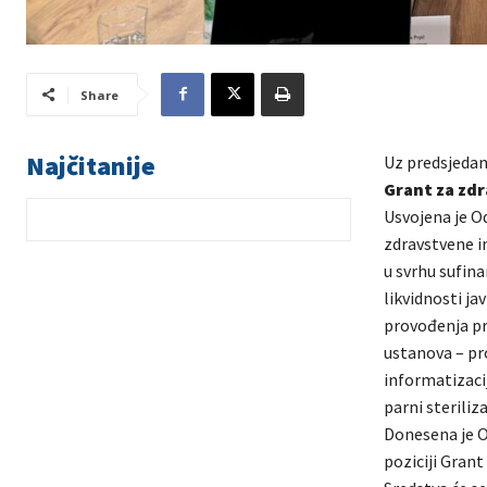
Share
Najčitanije
Uz predsjedan
Grant za zdr
Usvojena je Od
zdravstvene in
u svrhu sufin
likvidnosti ja
provođenja pr
ustanova – pr
informatizaci
parni sterili
Donesena je O
poziciji Gran