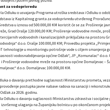
 dodijeliti putem javnog poziva.
ant za vodoprivredu
jela Odluku o usvajanju Programa utroška sredstava i Odluku o odo
edstava iz Kapitalnog granta za vodoprivredu utvrđenog Proraču
Sredstva u iznosu od 500.000,00 KM koristit će se za: Proširenje jav
že, Grad Orašje 120.000,00 KM; Proširenje vodovodne mreže, proši
tercijarnih vodovodnih i kanalizacijskih priključaka na prostoru Gr
 odvodnja“ d.o.o. Orašje 100.000,00 KM; Provedbu projekta „Prim
oT tehnologije u monitoringu potrošnje vode s ciljem smanjenja gu
kasnosti vodosnabdijevanja općine Odžak“, JP „Komunalac“ d.o.o.
 i Proširenje vodovodne mreže na prostoru općine Domaljevac – 
ljevac“ d.o.o. Domaljevac 100.000,00 KM.
dluka o davanju prethodne suglasnosti Ministarstvu prometa, veza 
provođenje postupka javne nabave radova na sanaciji i rekonstrukc
 Odžak za 2026. godinu.
ila Odluku o davanju suglasnosti Ministarstvu zdravstva i socijalne 
 izvršenog ulaganja na Županijsku bolnicu u po okončanom projek