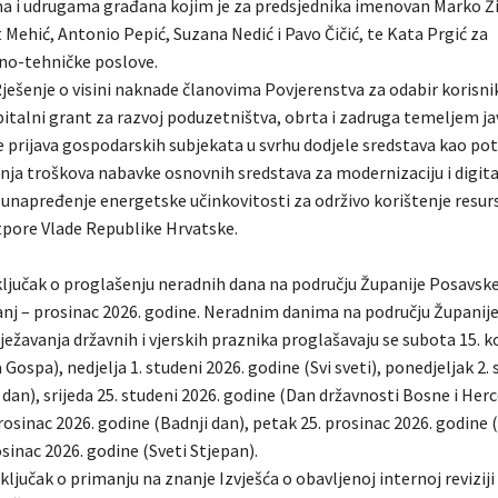
a i udrugama građana kojim je za predsjednika imenovan Marko Ži
Mehić, Antonio Pepić, Suzana Nedić i Pavo Čičić, te Kata Prgić za
no-tehničke poslove.
ješenje o visini naknade članovima Povjerenstva za odabir korisni
apitalni grant za razvoj poduzetništva, obrta i zadruga temeljem j
 prijava gospodarskih subjekata u svrhu dodjele sredstava kao po
nja troškova nabavke osnovnih sredstava za modernizaciju i digita
 unapređenje energetske učinkovitosti za održivo korištenje resurs
pore Vlade Republike Hrvatske.
ključak o proglašenju neradnih dana na području Županije Posavske
anj – prosinac 2026. godine. Neradnim danima na području Županij
ežavanja državnih i vjerskih praznika proglašavaju se subota 15. k
 Gospa), nedjelja 1. studeni 2026. godine (Svi sveti), ponedjeljak 2. 
dan), srijeda 25. studeni 2026. godine (Dan državnosti Bosne i Her
rosinac 2026. godine (Badnji dan), petak 25. prosinac 2026. godine (
sinac 2026. godine (Sveti Stjepan).
ljučak o primanju na znanje Izvješća o obavljenoj internoj reviziji