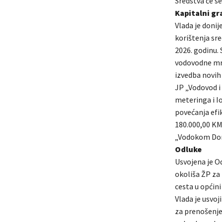
Sredstva će se
Kapitalni gr
Vlada je doni
korištenja sr
2026. godinu. 
vodovodne mre
izvedba novih 
JP „Vodovod i
meteringa i I
povećanja efi
180.000,00 KM
„Vodokom Doma
Odluke
Usvojena je O
okoliša ŽP za 
cesta u općini
Vlada je usvoj
za prenošenje