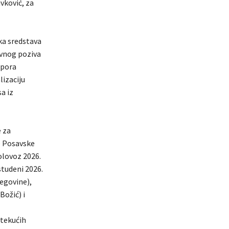
vković, za
ka sredstava
avnog poziva
tpora
lizaciju
a iz
 za
e Posavske
olovoz 2026.
studeni 2026.
cegovine),
Božić) i
 tekućih