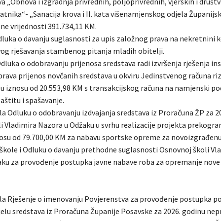
 „Obnova i izgradnja privrednih, poljoprivrednih, vjerskih i društ
tnika“- „Sanacija krova i II. kata višenamjenskog odjela Županijsk
ne vrijednosti 391.734,11 KM.
dluka o davanju suglasnosti za upis založnog prava na nekretnini k
vog rješavanja stambenog pitanja mladih obitelji.
luka o odobravanju prijenosa sredstava radi izvršenja rješenja in
rava prijenos novčanih sredstava u okviru Jedinstvenog računa ri
u iznosu od 20.553,98 KM s transakcijskog računa na namjenski p
aštitu i spašavanje.
ila Odluku o odobravanju izdvajanja sredstava iz Proračuna ŽP za 2
i Vladimira Nazora u Odžaku u svrhu realizacije projekta prekogra
nosu od 79.700,00 KM za nabavu sportske opreme za novoizgrađen
škole i Odluku o davanju prethodne suglasnosti Osnovnoj školi Vl
ku za provođenje postupka javne nabave roba za opremanje nove
jila Rješenje o imenovanju Povjerenstva za provođenje postupka p
jelu sredstava iz Proračuna Županije Posavske za 2026. godinu nep