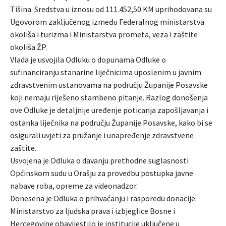
Tišina. Sredstva u iznosu od 111.452,50 KM uprihodovana su
Ugovorom zaključenog između Federalnog ministarstva
okoliša i turizma i Ministarstva prometa, veza i zaštite
okoliša ŽP.
Vlada je usvojila Odluku o dopunama Odluke o
sufinanciranju stanarine liječnicima uposlenim u javnim
zdravstvenim ustanovama na području Županije Posavske
koji nemaju riješeno stambeno pitanje. Razlog donošenja
ove Odluke je detaljnije uređenje poticanja zapošljavanja i
ostanka liječnika na području Županije Posavske, kako bi se
osigurali uvjeti za pružanje i unapređenje zdravstvene
zaštite.
Usvojena je Odluka o davanju prethodne suglasnosti
Općinskom sudu u Orašju za provedbu postupka javne
nabave roba, opreme za videonadzor.
Donesena je Odluka o prihvaćanju i rasporedu donacije.
Ministarstvo za ljudska prava i izbjeglice Bosne i
Hercegovine obavijestilo je institucije uključene u