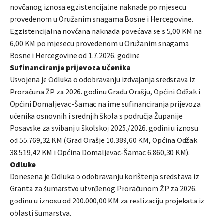
novčanog iznosa egzistencijalne naknade po mjesecu
provedenom u Oružanim snagama Bosne i Hercegovine.
Egzistencijalna novčana naknada povećava se s 5,00 KM na
6,00 KM po mjesecu provedenom u Oružanim snagama
Bosne i Hercegovine od 1.7.2026. godine
Sufinanciranje prijevoza učenika
Usvojena je Odluka o odobravanju izdvajanja sredstava iz
Proračuna ŽP za 2026. godinu Gradu Orašju, Općini Odžak i
Općini Domaljevac-Šamac na ime sufinanciranja prijevoza
učenika osnovnih i srednjih škola s područja Županije
Posavske za svibanj u školskoj 2025./2026. godini u iznosu
od 55.769,32 KM (Grad Orašje 10.389,60 KM, Općina Odžak
38.519,42 KM i Općina Domaljevac-Šamac 6.860,30 KM).
Odluke
Donesena je Odluka o odobravanju korištenja sredstava iz
Granta za šumarstvo utvrđenog Proračunom ŽP za 2026.
godinu u iznosu od 200.000,00 KM za realizaciju projekata iz
oblasti šumarstva.