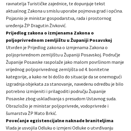
ravnatelja Turističke zajednice, te dopunjuje tekst
aktualnog Zakona u smislu uporabe pojmova grad i općina.
Pojasnio je ministar gospodarstva, rada i prostornog
uređenja ŽP Dragutin Živković.
Prijedlog zakona o izmjenama Zakona o
poljoprivrednom zemljištu u Županiji Posavskoj
Utvrđen je Prijedlog zakona o izmjenama Zakona o
poljoprivrednom zemljištu u Županiji Posavskoj. Područje
Županije Posavske raspolaže jako malom površinom manje
vrijednog poljoprivrednog zemljišta od 4. bonitetne
kategorije, a kako ne bi došlo do situacije da se onemogući
izgradnja objekata za stanovanje, navedenu odredbu je bilo
potrebno izmijeniti i prilagoditi području Županije
Posavske zbog usklađivanja s presudom Ustavnog suda.
Obrazložio je ministar poljoprivrede, vodoprivrede i
šumarstva ŽP Mato Brkić.
Povećanje egzistencijalne naknade braniteljima
Vlada je usvojila Odluku o izmjeni Odluke o utvrđivanju