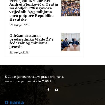
Predsjednik Vlade RH
Andrej Plenković u Orašju
na dodjeli 276 ugovora
vrijednih 6,95 milijuna
eura potpore Republike
Hrvatske
28. srpnja 2026.
Održan sastanak
predsjednika Vlade ŽP i
federalnog ministra
pravde
23. srpnja 2026.
© Županija Posavska. Sva prava pridržana.
www.zupanijaposavska.ba ® 2022
O nama