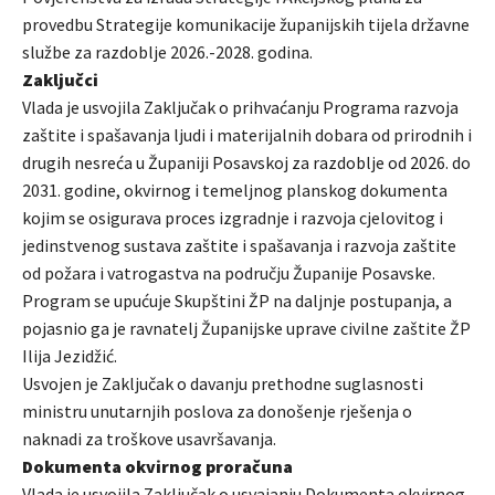
provedbu Strategije komunikacije županijskih tijela državne
službe za razdoblje 2026.-2028. godina.
Zaključci
Vlada je usvojila Zaključak o prihvaćanju Programa razvoja
zaštite i spašavanja ljudi i materijalnih dobara od prirodnih i
drugih nesreća u Županiji Posavskoj za razdoblje od 2026. do
2031. godine, okvirnog i temeljnog planskog dokumenta
kojim se osigurava proces izgradnje i razvoja cjelovitog i
jedinstvenog sustava zaštite i spašavanja i razvoja zaštite
od požara i vatrogastva na području Županije Posavske.
Program se upućuje Skupštini ŽP na daljnje postupanja, a
pojasnio ga je ravnatelj Županijske uprave civilne zaštite ŽP
Ilija Jezidžić.
Usvojen je Zaključak o davanju prethodne suglasnosti
ministru unutarnjih poslova za donošenje rješenja o
naknadi za troškove usavršavanja.
Dokumenta okvirnog proračuna
Vlada je usvojila Zaključak o usvajanju Dokumenta okvirnog