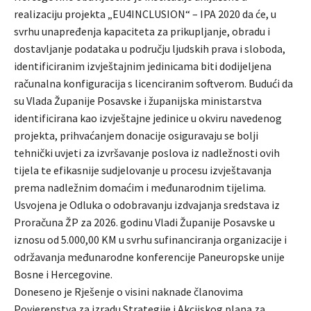
realizaciju projekta „EU4INCLUSION“ – IPA 2020 da će, u
svrhu unapređenja kapaciteta za prikupljanje, obradu i
dostavljanje podataka u području ljudskih prava i sloboda,
identificiranim izvještajnim jedinicama biti dodijeljena
računalna konfiguracija s licenciranim softverom. Budući da
su Vlada Županije Posavske i županijska ministarstva
identificirana kao izvještajne jedinice u okviru navedenog
projekta, prihvaćanjem donacije osiguravaju se bolji
tehnički uvjeti za izvršavanje poslova iz nadležnosti ovih
tijela te efikasnije sudjelovanje u procesu izvještavanja
prema nadležnim domaćim i međunarodnim tijelima.
Usvojena je Odluka o odobravanju izdvajanja sredstava iz
Proračuna ŽP za 2026. godinu Vladi Županije Posavske u
iznosu od 5.000,00 KM u svrhu sufinanciranja organizacije i
održavanja međunarodne konferencije Paneuropske unije
Bosne i Hercegovine.
Doneseno je Rješenje o visini naknade članovima
Povjerenstva za izradu Strategije i Akcijskog plana za