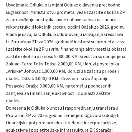
Usvojena je Odluka o izmjeni Odluke o davanju prethodne
suglasnosti Ministarstvu prometa, veza i zaštite okoliša ŽP
za provođenje postupka javne nabave radova na sanaciji i
rekonstrukciji lokalnih cesta u općini Odžak za 2026. godinu.
Vlada je usvojila Odluku o odobravanju izdvajanja sredstava
iz Proračuna ŽP za 2026. godinu Ministarstvu prometa, veza
i zaštite okoliša ŽP u svrhu financiranja aktivnosti iz oblasti
zaštite okoliša u iznosu 9.000,00 KM. Sredstva su dodijeljena
Zakladi Terra Tolis Tolisa 2.000,00 KM, Udruzi povratnika
„Vrisike“ Johovac 1.000,00 KM, Udruzi za zaštitu prirode i
okoliša Odžak 3.000,00 KM i Crvenom križu Županije
Posavske Orašje 3.000,00 KM, na temelju podnesenih
zahtjeva za financiranje aktivnosti iz oblasti zaštite
okoliša.
Donesena je Odluka o unosu i raspoređivanju transfera u
Proračun ŽP za 2026. godinu temeljem Ugovora o dodjeli
financijske potpore projektu Uređenje interpretacijske,
edukativne i posjetiteljske infrastrukture ZK Starača i