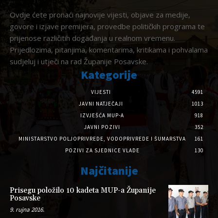
Ovdje ćete pronaći najnovije vijesti, objave za medije,
govore i izjave premijera, provedbe političkih programa te
prijenose različitih događanja u realnom vremenu.
Prijedlozima, pitanjima, komentarima, kritikama i pohvalama
sudjeluj i utječi na rad Županije Posavske.
Kategorije
VIJESTI
4591
JAVNI NATJEČAJI
1013
IZVJEŠĆA MUP-A
918
JAVNI POZIVI
352
MINISTARSTVO POLJOPRIVREDE, VODOPRIVREDE I ŠUMARSTVA
161
POZIVI ZA SJEDNICE VLADE
130
Najčitanije
Prisegu položilo 10 kadeta MUP-a Županije
Posavske
9. rujna 2016.