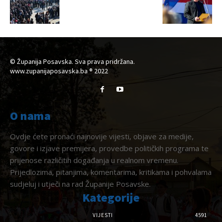
© Županija Posavska. Sva prava pridržana.
www.zupanijaposavska.ba ® 2022
O nama
Ovdje ćete pronaći najnovije vijesti, objave za medije,
govore i izjave premijera, provedbe političkih programa te
prijenose različitih događanja u realnom vremenu.
Prijedlozima, pitanjima, komentarima, kritikama i pohvalama
sudjeluj i utječi na rad Županije Posavske.
Kategorije
VIJESTI
4591