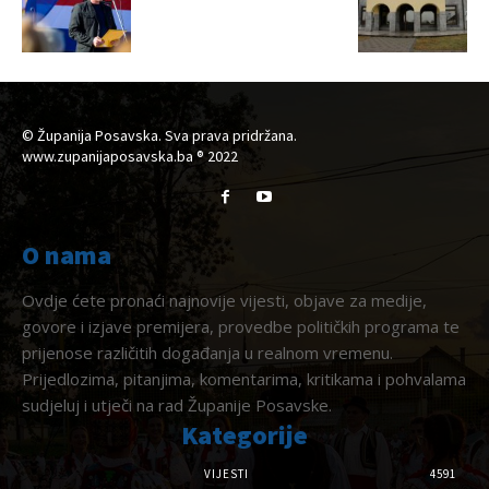
© Županija Posavska. Sva prava pridržana.
www.zupanijaposavska.ba ® 2022
O nama
Ovdje ćete pronaći najnovije vijesti, objave za medije,
govore i izjave premijera, provedbe političkih programa te
prijenose različitih događanja u realnom vremenu.
Prijedlozima, pitanjima, komentarima, kritikama i pohvalama
sudjeluj i utječi na rad Županije Posavske.
Kategorije
VIJESTI
4591