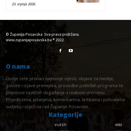
23. srpnja 2026.
© Županija Posavska. Sva prava pridržana.
www.zupanijaposavska.ba ® 2022
O nama
Ovdje ćete pronaći najnovije vijesti, objave za medije,
govore i izjave premijera, provedbe političkih programa te
prijenose različitih događanja u realnom vremenu.
Prijedlozima, pitanjima, komentarima, kritikama i pohvalama
sudjeluj i utječi na rad Županije Posavske.
Kategorije
VIJESTI
4591