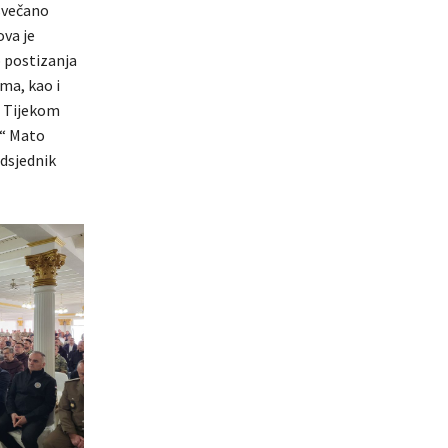
svečano
ova je
o postizanja
ma, kao i
. Tijekom
e“ Mato
edsjednik