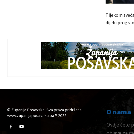
Tijekom sveča
dijelu program
© Županija Posavska. Sva prava pridržana.
O nama
www.zupanijaposavska.ba ® 2022
Ovdje ćete pr
objave za me