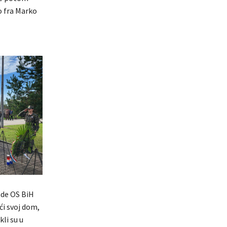
o fra Marko
ade OS BiH
eći svoj dom,
li su u