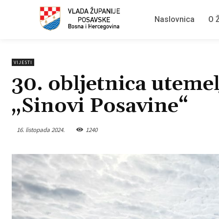
Naslovnica
O Ž
VIJESTI
30. obljetnica utem
„Sinovi Posavine“
16. listopada 2024.
1240