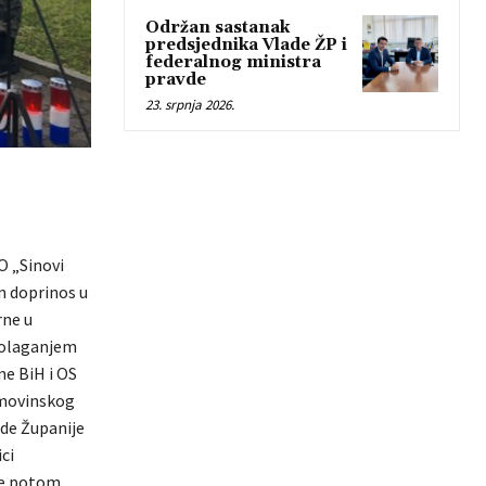
Održan sastanak
predsjednika Vlade ŽP i
federalnog ministra
pravde
23. srpnja 2026.
O „Sinovi
an doprinos u
rne u
 polaganjem
ne BiH i OS
omovinskog
ade Županije
ci
 je potom