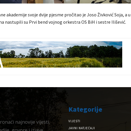
ne akademije svoje dvije pjesme pročitao je Joso Živković Soja, a
a nastupili su Prvi bend vojnog orkestra OS BiH i sestre Ilišević.
Kategorije
onaći najnovije vijesti,
VIJESTI
JAVNI NATJEČAJI
dije, govore i izjave