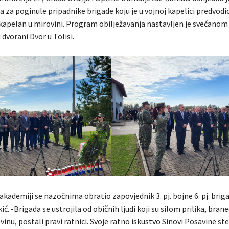
 za poginule pripadnike brigade koju je u vojnoj kapelici predvodi
i kapelan u mirovini. Program obilježavanja nastavljen je svečanom
dvorani Dvor u Tolisi.
kademiji se nazočnima obratio zapovjednik 3. pj. bojne 6. pj. brig
kić. -Brigada se ustrojila od običnih ljudi koji su silom prilika, bran
nu, postali pravi ratnici. Svoje ratno iskustvo Sinovi Posavine stek