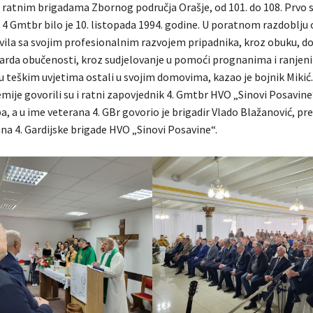
 ratnim brigadama Zbornog područja Orašje, od 101. do 108. Prvo 
4 Gmtbr bilo je 10. listopada 1994. godine. U poratnom razdoblju 
vila sa svojim profesionalnim razvojem pripadnika, kroz obuku, d
darda obučenosti, kroz sudjelovanje u pomoći prognanima i ranjeni
 u teškim uvjetima ostali u svojim domovima, kazao je bojnik Mikić
mije govorili su i ratni zapovjednik 4. Gmtbr HVO „Sinovi Posavin
, a u ime veterana 4. GBr govorio je brigadir Vlado Blažanović, pr
na 4. Gardijske brigade HVO „Sinovi Posavine“.