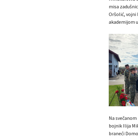
misa zadušnica
Oršolić, vojn
akademijom u 
Na svečanom a
bojnik Ilija Mi
braneći Domovi