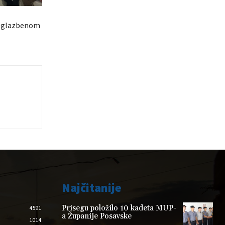
 u glazbenom
Najčitanije
Prisegu položilo 10 kadeta MUP-
4591
a Županije Posavske
1014