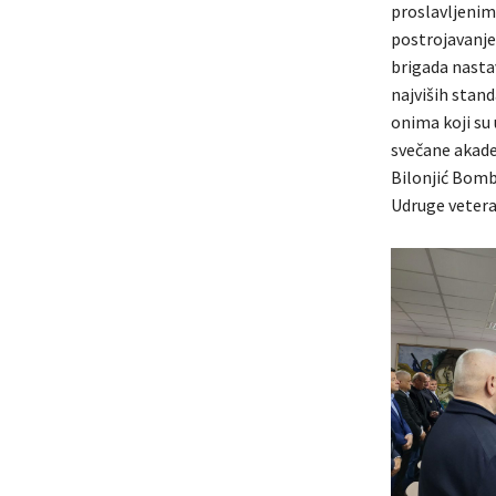
proslavljenim
postrojavanje 
brigada nasta
najviših stan
onima koji su
svečane akade
Bilonjić Bomba
Udruge vetera