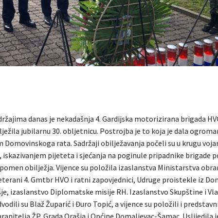
ržajima danas je nekadašnja 4. Gardijska motorizirana brigada HV
ježila jubilarnu 30. obljetnicu. Postrojba je to koja je dala ogrom
m Domovinskoga rata. Sadržaji obilježavanja počeli su u krugu voja
, iskazivanjem pijeteta i sjećanja na poginule pripadnike brigade
pomen obilježja. Vijence su položila izaslanstva Ministarstva obra
eterani 4. Gmtbr HVO i ratni zapovjednici, Udruge proistekle iz D
je, izaslanstvo Diplomatske misije RH. Izaslanstvo Skupštine i Vl
odili su Blaž Župarić i Đuro Topić, a vijence su položili i predstavni
branitelja ŽP, Grada Orašja i Općine Domaljevac-Šamac. Uslijedila