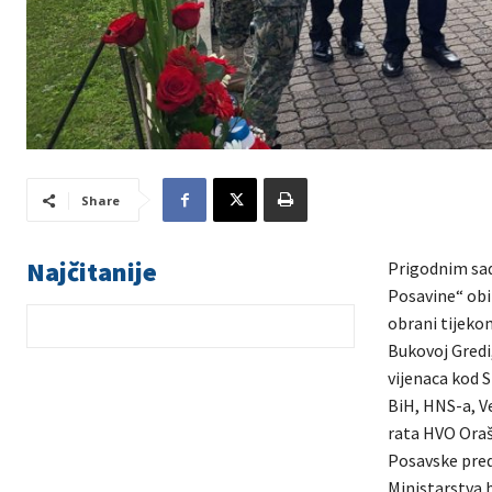
Share
Najčitanije
Prigodnim sad
Posavine“ obil
obrani tijeko
Bukovoj Gredi
vijenaca kod S
BiH, HNS-a, V
rata HVO Oraš
Posavske predv
Ministarstva 