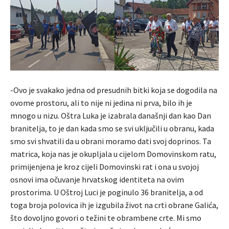
-Ovo je svakako jedna od presudnih bitki koja se dogodila na
ovome prostoru, ali to nije ni jedina ni prva, bilo ih je
mnogo u nizu. Oštra Luka je izabrala današnji dan kao Dan
branitelja, to je dan kada smo se svi uključili u obranu, kada
smo svi shvatili da u obrani moramo dati svoj doprinos. Ta
matrica, koja nas je okupljala u cijelom Domovinskom ratu,
primijenjena je kroz cijeli Domovinski rat i ona u svojoj
osnovi ima očuvanje hrvatskog identiteta na ovim
prostorima. U Oštroj Luci je poginulo 36 branitelja, a od
toga broja polovica ih je izgubila život na crti obrane Galića,
što dovoljno govori o težini te obrambene crte. Mi smo