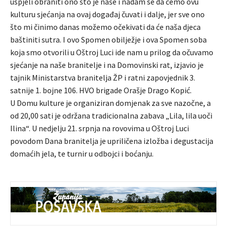
uspjeli obraniti ono što je naše i nadam se da ćemo ovu
kulturu sjećanja na ovaj događaj čuvati i dalje, jer sve ono
što mi činimo danas možemo očekivati da će naša djeca
baštiniti sutra. I ovo Spomen obilježje i ova Spomen soba
koja smo otvorili u Oštroj Luci ide nam u prilog da očuvamo
sjećanje na naše branitelje i na Domovinski rat, izjavio je
tajnik Ministarstva branitelja ŽP i ratni zapovjednik 3.
satnije 1. bojne 106. HVO brigade Orašje Drago Kopić.
U Domu kulture je organiziran domjenak za sve nazočne, a
od 20,00 sati je održana tradicionalna zabava „Lila, lila uoči
Ilina“. U nedjelju 21. srpnja na rovovima u Oštroj Luci
povodom Dana branitelja je upriličena izložba i degustacija
domaćih jela, te turnir u odbojci i boćanju.