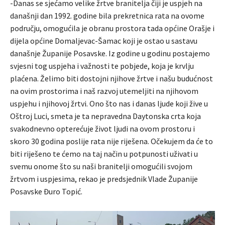
-Danas se sjećamo velike žrtve branitelja čiji je uspjeh na
današnji dan 1992. godine bila prekretnica rata na ovome
području, omogućila je obranu prostora tada općine Orašje i
dijela općine Domaljevac-Šamac koji je ostao u sastavu
današnje Županije Posavske. Iz godine u godinu postajemo
svjesni tog uspjeha i važnosti te pobjede, koja je krvlju
plaćena. Želimo biti dostojni njihove žrtve i našu budućnost
na ovim prostorima i naš razvoj utemeljiti na njihovom
uspjehu i njihovoj žrtvi. Ono što nas i danas ljude koji žive u
Oštroj Luci, smeta je ta nepravedna Daytonska crta koja
svakodnevno opterećuje život ljudi na ovom prostoru i
skoro 30 godina poslije rata nije riješena. Očekujem da će to
biti riješeno te ćemo na taj način u potpunosti uživati u
svemu onome što su naši branitelji omogućili svojom
žrtvom i uspjesima, rekao je predsjednik Vlade Županije
Posavske Đuro Topić.