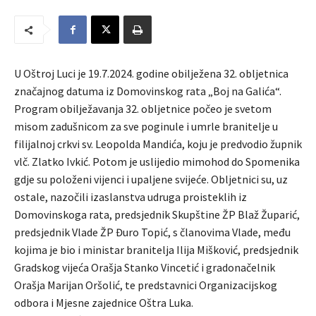
U Oštroj Luci je 19.7.2024. godine obilježena 32. obljetnica
značajnog datuma iz Domovinskog rata „Boj na Galića“.
Program obilježavanja 32. obljetnice počeo je svetom
misom zadušnicom za sve poginule i umrle branitelje u
filijalnoj crkvi sv. Leopolda Mandića, koju je predvodio župnik
vlč. Zlatko Ivkić. Potom je uslijedio mimohod do Spomenika
gdje su položeni vijenci i upaljene svijeće. Obljetnici su, uz
ostale, nazočili izaslanstva udruga proisteklih iz
Domovinskoga rata, predsjednik Skupštine ŽP Blaž Župarić,
predsjednik Vlade ŽP Đuro Topić, s članovima Vlade, među
kojima je bio i ministar branitelja Ilija Mišković, predsjednik
Gradskog vijeća Orašja Stanko Vincetić i gradonačelnik
Orašja Marijan Oršolić, te predstavnici Organizacijskog
odbora i Mjesne zajednice Oštra Luka.