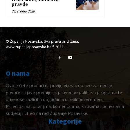
pravde
23. srpnja 2026.
© Županija Posavska. Sva prava pridržana.
www.zupanijaposavska.ba ® 2022
O nama
Ovdje ćete pronaći najnovije vijesti, objave za medije,
govore i izjave premijera, provedbe političkih programa te
prijenose različitih događanja u realnom vremenu.
Prijedlozima, pitanjima, komentarima, kritikama i pohvalama
sudjeluj i utječi na rad Županije Posavske.
Kategorije