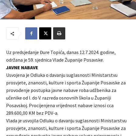
Uz predsjedanje Đure Topića, danas 12.7.2024. godine,
održana je 59. sjednica Vlade Županije Posavske.
JAVNE NABAVE
Usvojena je Odluka o davanju suglasnosti Ministarstvu
prosvjete, znanosti, kulture i sporta Županije Posavske za
provođenje postupka javne nabave roba udžbenika za
učenike od I. do V. razreda osnovnih škola u Županiji
Posavskoj. Procijenjena vrijednost nabave iznosi cca
289.600,00 KM bez PDV-a.
Vlada je usvojila Odluku o davanju suglasnosti Ministarstvu
prosvjete, znanosti, kulture i sporta Županije Posavske za
provođenje postupka javne nabave usluga pripremanja i