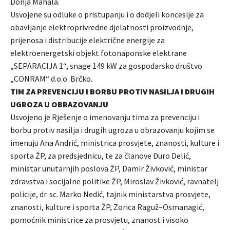
Donja Mahala.
Usvojene su odluke o pristupanju i o dodjeli koncesije za
obavljanje elektroprivredne djelatnosti proizvodnje,
prijenosa i distribucije električne energije za
elektroenergetski objekt fotonaponske elektrane
„SEPARACIJA 1“, snage 149 kW za gospodarsko društvo
„CONRAM“ d.o.o. Brčko.
TIM ZA PREVENCIJU I BORBU PROTIV NASILJA I DRUGIH
UGROZA U OBRAZOVANJU
Usvojeno je Rješenje o imenovanju tima za prevenciju i
borbu protiv nasilja i drugih ugroza u obrazovanju kojim se
imenuju Ana Andrić, ministrica prosvjete, znanosti, kulture i
sporta ŽP, za predsjednicu, te za članove Đuro Delić,
ministar unutarnjih poslova ŽP, Damir Živković, ministar
zdravstva i socijalne politike ŽP, Miroslav Živković, ravnatelj
policije, dr. sc. Marko Nedić, tajnik ministarstva prosvjete,
znanosti, kulture i sporta ŽP, Zorica Raguž–Osmanagić,
pomoćnik ministrice za prosvjetu, znanost i visoko