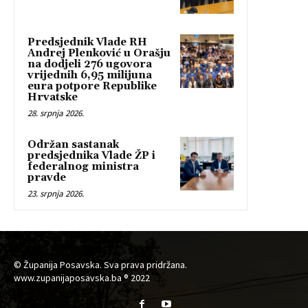
Predsjednik Vlade RH
Andrej Plenković u Orašju
na dodjeli 276 ugovora
vrijednih 6,95 milijuna
eura potpore Republike
Hrvatske
28. srpnja 2026.
Održan sastanak
predsjednika Vlade ŽP i
federalnog ministra
pravde
23. srpnja 2026.
© Županija Posavska. Sva prava pridržana.
www.zupanijaposavska.ba ® 2022