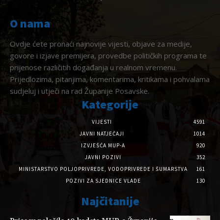
O nama
Ovdje ćete pronaći najnovije vijesti, objave za medije,
govore i izjave premijera, provedbe političkih programa te
prijenose različitih događanja u realnom vremenu.
Prijedlozima, pitanjima, komentarima, kritikama i pohvalama
sudjeluj i utječi na rad Županije Posavske.
Kategorije
VIJESTI
4591
JAVNI NATJEČAJI
1014
IZVJEŠĆA MUP-A
920
JAVNI POZIVI
352
MINISTARSTVO POLJOPRIVREDE, VODOPRIVREDE I ŠUMARSTVA
161
POZIVI ZA SJEDNICE VLADE
130
Najčitanije