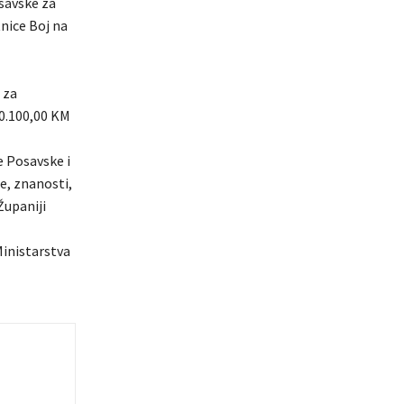
savske za
tnice Boj na
 za
0.100,00 KM
e Posavske i
e, znanosti,
Županiji
Ministarstva