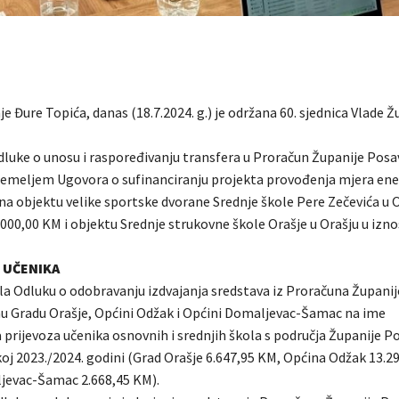
e Đure Topića, danas (18.7.2024. g.) je održana 60. sjednica Vlade Ž
dluke o unosu i raspoređivanju transfera u Proračun Županije Posa
temeljem Ugovora o sufinanciranju projekta provođenja mjera ene
 na objektu velike sportske dvorane Srednje škole Pere Zečevića u 
000,00 KM i objektu Srednje strukovne škole Orašje u Orašju u izno
 UČENIKA
jila Odluku o odobravanju izdvajanja sredstava iz Proračuna Župani
nu Gradu Orašje, Općini Odžak i Općini Domaljevac-Šamac na ime
 prijevoza učenika osnovnih i srednjih škola s područja Županije P
koj 2023./2024. godini (Grad Orašje 6.647,95 KM, Općina Odžak 13.2
jevac-Šamac 2.668,45 KM).