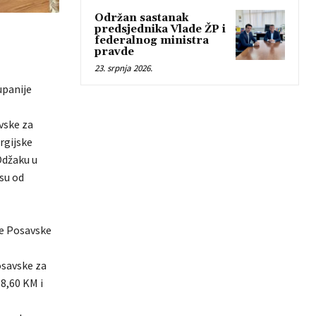
Održan sastanak
predsjednika Vlade ŽP i
federalnog ministra
pravde
23. srpnja 2026.
upanije
vske za
rgijske
Odžaku u
su od
je Posavske
osavske za
98,60 KM i