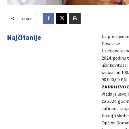
Share
Najčitanije
Uz predsjedanj
Posavske.
Usvojene su o
2024. godinu 
učinkovitosti
iznosu od 100.
90.000,00 KM.
ZA PRIJEVOZ
Vlada je usvo
za 2024. godi
sufinanciranja
lipanj u škols
Općina Domal