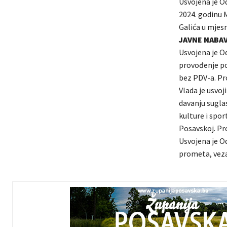
Usvojena je O
2024. godinu M
Galića u mjesn
JAVNE NABA
Usvojena je O
provođenje po
bez PDV-a. Pr
Vlada je usvoj
davanju sugla
kulture i spor
Posavskoj. Pr
Usvojena je Od
prometa, veza