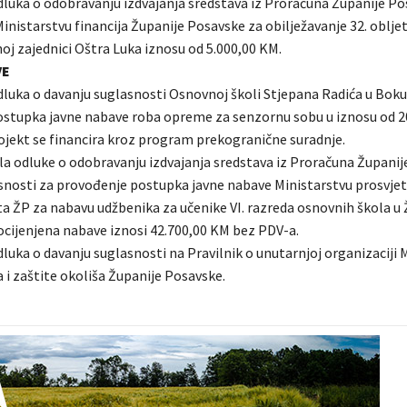
dluka o odobravanju izdvajanja sredstava iz Proračuna Županije Po
inistarstvu financija Županije Posavske za obilježavanje 32. oblje
oj zajednici Oštra Luka iznosu od 5.000,00 KM.
VE
dluka o davanju suglasnosti Osnovnoj školi Stjepana Radića u Boku
stupka javne nabave roba opreme za senzornu sobu u iznosu od 2
ojekt se financira kroz program prekogranične suradnje.
ila odluke o odobravanju izdvajanja sredstava iz Proračuna Županij
snosti za provođenje postupka javne nabave Ministarstvu prosvjet
ta ŽP za nabavu udžbenika za učenike VI. razreda osnovnih škola u 
ocijenjena nabave iznosi 42.700,00 KM bez PDV-a.
luka o davanju suglasnosti na Pravilnik o unutarnjoj organizaciji 
 i zaštite okoliša Županije Posavske.