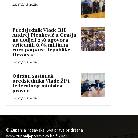
29. srpnja 2026.
Predsjednik Vlade RH
Andrej Plenković u Orašju
na dodjeli 276 ugovora
vrijednih 6,95 milijuna
eura potpore Republike
Hrvatske
28. srpnja 2026.
Održan sastanak
predsjednika Vlade ŽP i
federalnog ministra
pravde
23. srpnja 2026.
© Županija Posavska. Sva prava pridržana.
www.zupanijaposavska.ba ® 2022