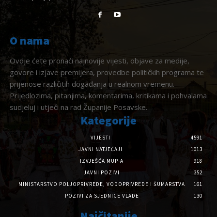
O nama
Ovdje ćete pronaći najnovije vijesti, objave za medije,
govore i izjave premijera, provedbe političkih programa te
prijenose različitih događanja u realnom vremenu.
Prijedlozima, pitanjima, komentarima, kritikama i pohvalama
sudjeluj i utječi na rad Županije Posavske.
Kategorije
VIJESTI
4591
JAVNI NATJEČAJI
1013
IZVJEŠĆA MUP-A
918
JAVNI POZIVI
352
MINISTARSTVO POLJOPRIVREDE, VODOPRIVREDE I ŠUMARSTVA
161
POZIVI ZA SJEDNICE VLADE
130
Najčitanije