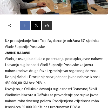
Uz predsjedanje Đure Topića, danas je održana 67. sjednica
Vlade Županije Posavske.
JAVNE NABAVE
Vlada je usvojila odluke o pokretanju postupka javne nabave
i davanju suglasnosti Vladi Županije Posavske za javnu
nabavu radova druge faze izgradnje vatrogasnog doma u
Donjoj Mahali. Procijenjena vrijednost javne nabave iznosi
480.000,00 KM bez PDV-a.
Usvojena je Odluka o davanju suglasnosti Osnovnoj školi
Vladimira Nazora u Odžaku za provođenje postupka javne
nabave roba drvenog peleta. Procijenjena vrijednost roba
iznosi cca 30.000,00 KM bez uračunatog PDV-a.