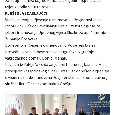
za 11 uposlenika koji do konca 2024. godine ispunjavaju
uvjet za odlazak u mirovinu.
RJEŠENJA I ZAKLJUČCI
Vlada je usvojila Rješenje o imenovanju Povjerenstva za
izbor i Zaključak o utvrđivanju i objavi teksta oglasa za
izbor i imenovanje Upravnog vijeća Službe za upošljavanje
Županije Posavske.
Doneseno je Rješenje o imenovanju Povjerenstva za
provedbu javne nabave radova druge faze izgradnje
vatrogasnog doma u Donjoj Mahali.
Usvojen je Zaključak o davanju prethodne suglasnosti v.d.
predsjednika Općinskog suda u Orašju za donošenje rješenja
o visini naknade članovima Povjerenstva za izbor državnog
službenika u Općinskom sudu u Orašju.