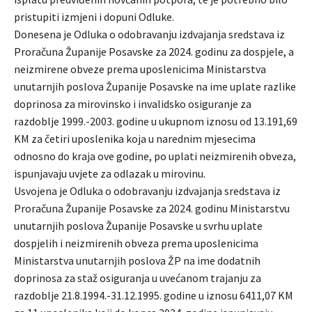
pristupiti izmjeni i dopuni Odluke.
Donesena je Odluka o odobravanju izdvajanja sredstava iz
Proračuna Županije Posavske za 2024. godinu za dospjele, a
neizmirene obveze prema uposlenicima Ministarstva
unutarnjih poslova Županije Posavske na ime uplate razlike
doprinosa za mirovinsko i invalidsko osiguranje za
razdoblje 1999.-2003. godine u ukupnom iznosu od 13.191,69
KM za četiri uposlenika koja u narednim mjesecima
odnosno do kraja ove godine, po uplati neizmirenih obveza,
ispunjavaju uvjete za odlazak u mirovinu.
Usvojena je Odluka o odobravanju izdvajanja sredstava iz
Proračuna Županije Posavske za 2024. godinu Ministarstvu
unutarnjih poslova Županije Posavske u svrhu uplate
dospjelih i neizmirenih obveza prema uposlenicima
Ministarstva unutarnjih poslova ŽP na ime dodatnih
doprinosa za staž osiguranja u uvećanom trajanju za
razdoblje 21.8.1994.-31.12.1995. godine u iznosu 6411,07 KM