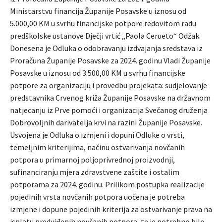
Ministarstvu financija Županije Posavske u iznosu od
5.000,00 KM u svrhu financijske potpore redovitom radu
predškolske ustanove Dječji vrtić „Paola Cerueto“ Odžak.
Donesena je Odluka o odobravanju izdvajanja sredstava iz
Proračuna Županije Posavske za 2024. godinu Vladi Županije
Posavske u iznosu od 3.500,00 KM u svrhu financijske
potpore za organizaciju i provedbu projekata: sudjelovanje
predstavnika Crvenog križa Županije Posavske na državnom
natjecanju iz Prve pomoći i organizacija Svečanog druženja
Dobrovoljnih darivatelja krvi na razini Županije Posavske.
Usvojena je Odluka o izmjeni i dopuni Odluke o vrsti,
temeljnim kriterijima, načinu ostvarivanja novčanih
potpora u primarnoj poljoprivrednoj proizvodnji,
sufinanciranju mjera zdravstvene zaštite i ostalim
potporama za 2024. godinu. Prilikom postupka realizacije
pojedinih vrsta novčanih potpora uočena je potreba
izmjene i dopune pojedinih kriterija za ostvarivanje prava na
isplatu predviđenih novčanih potpora, te je potrebno bilo