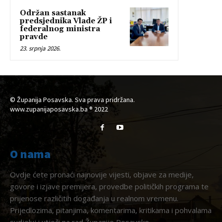
Održan sastanak
predsjednika Vlade ŽP i
federalnog ministra
pravde
23. srpnja 2026.
© Županija Posavska. Sva prava pridržana.
www.zupanijaposavska.ba ® 2022
O nama
Ovdje ćete pronaći najnovije vijesti, objave za medije,
govore i izjave premijera, provedbe političkih programa te
prijenose različitih događanja u realnom vremenu.
Prijedlozima, pitanjima, komentarima, kritikama i pohvalama
sudjeluj i utječi na rad Županije Posavske.