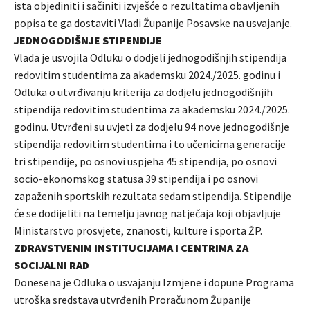
ista objediniti i sačiniti izvješće o rezultatima obavljenih
popisa te ga dostaviti Vladi Županije Posavske na usvajanje.
JEDNOGODIŠNJE STIPENDIJE
Vlada je usvojila Odluku o dodjeli jednogodišnjih stipendija
redovitim studentima za akademsku 2024./2025. godinu i
Odluka o utvrđivanju kriterija za dodjelu jednogodišnjih
stipendija redovitim studentima za akademsku 2024./2025.
godinu. Utvrđeni su uvjeti za dodjelu 94 nove jednogodišnje
stipendija redovitim studentima i to učenicima generacije
tri stipendije, po osnovi uspjeha 45 stipendija, po osnovi
socio-ekonomskog statusa 39 stipendija i po osnovi
zapaženih sportskih rezultata sedam stipendija. Stipendije
će se dodijeliti na temelju javnog natječaja koji objavljuje
Ministarstvo prosvjete, znanosti, kulture i sporta ŽP.
ZDRAVSTVENIM INSTITUCIJAMA I CENTRIMA ZA
SOCIJALNI RAD
Donesena je Odluka o usvajanju Izmjene i dopune Programa
utroška sredstava utvrđenih Proračunom Županije