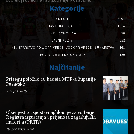
Kategorije
VIJESTI
4591
JAVNI NATJEČAJI
1014
IZVJEŠĆA MUP-A
920
JAVNI POZIVI
352
MINISTARSTVO POLJOPRIVREDE, VODOPRIVREDE I ŠUMARSTVA
161
POZIVI ZA SJEDNICE VLADE
130
Najčitanije
Prisegu položilo 10 kadeta MUP-a Županije
Posavske
9. rujna 2016.
Obavijest o uspostavi aplikacije za vođenje
Registra ispuštanja i prijenosa zagađujućih
materija (PRTR)
19. prosinca 2024.