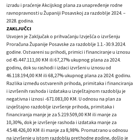
izradu i praćenje Akcijskog plana za unapređenje rodne
ravnopravnosti u Županiji Posavskoj za razdoblje 2024. –
2028. godina.
ZAKLJUČCI
Usvojen je Zaključak o prihvaćanju Izvješća o izvršenju
Proračuna Županije Posavske za razdoblje 1.1.-30.9.2024.
godine. Ostvareni su prihodi, primici i financiranje u iznosu
od 45.447.111,00 KM ili 67,27% ukupnog plana za 2024.
godinu, dok su rashodi i izdaci izvršeni u iznosu od
46.118.194,00 KM ili 68,27% ukupnog plana za 2024. godinu.
Razlika između ostvarenih prihoda, primitaka i financiranja
i izvršenih rashoda i izdataka u izvještajnom razdoblju je
negativna i iznosi -671.083,00 KM. U odnosu na plan za
izvještajno razdoblje izvršenje prihoda, primitaka i
financiranja manje je za 5.219.509,00 KM ili manje za
10,30%, dok je izvršenje rashoda i izdataka manje za
4.548.426,00 KM ili manje za 8,98%. Promatrano u odnosu
na izvršenje u istom razdoblju prethodne godine, došlo je