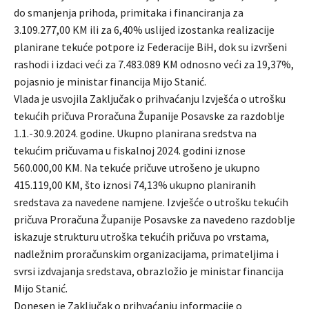
do smanjenja prihoda, primitaka i financiranja za
3.109.277,00 KM ili za 6,40% uslijed izostanka realizacije
planirane tekuće potpore iz Federacije BiH, dok su izvršeni
rashodi i izdaci veći za 7.483.089 KM odnosno veći za 19,37%,
pojasnio je ministar financija Mijo Stanić.
Vlada je usvojila Zaključak o prihvaćanju Izvješća o utrošku
tekućih pričuva Proračuna Županije Posavske za razdoblje
1.1.-30.9.2024. godine. Ukupno planirana sredstva na
tekućim pričuvama u fiskalnoj 2024. godini iznose
560.000,00 KM. Na tekuće pričuve utrošeno je ukupno
415.119,00 KM, što iznosi 74,13% ukupno planiranih
sredstava za navedene namjene. Izvješće o utrošku tekućih
pričuva Proračuna Županije Posavske za navedeno razdoblje
iskazuje strukturu utroška tekućih pričuva po vrstama,
nadležnim proračunskim organizacijama, primateljima i
svrsi izdvajanja sredstava, obrazložio je ministar financija
Mijo Stanić.
Donesen je Zaključak o prihvaćanju informacije o