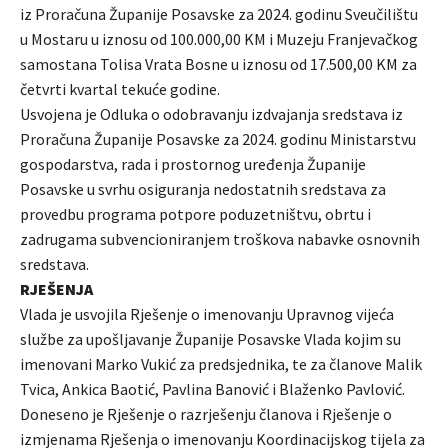
iz Proračuna Županije Posavske za 2024. godinu Sveučilištu
u Mostaru u iznosu od 100.000,00 KM i Muzeju Franjevačkog
samostana Tolisa Vrata Bosne u iznosu od 17.500,00 KM za
četvrti kvartal tekuće godine.
Usvojena je Odluka o odobravanju izdvajanja sredstava iz
Proračuna Županije Posavske za 2024. godinu Ministarstvu
gospodarstva, rada i prostornog uređenja Županije
Posavske u svrhu osiguranja nedostatnih sredstava za
provedbu programa potpore poduzetništvu, obrtu i
zadrugama subvencioniranjem troškova nabavke osnovnih
sredstava.
RJEŠENJA
Vlada je usvojila Rješenje o imenovanju Upravnog vijeća
službe za upošljavanje Županije Posavske Vlada kojim su
imenovani Marko Vukić za predsjednika, te za članove Malik
Tvica, Ankica Baotić, Pavlina Banović i Blaženko Pavlović.
Doneseno je Rješenje o razrješenju članova i Rješenje o
izmjenama Rješenja o imenovanju Koordinacijskog tijela za