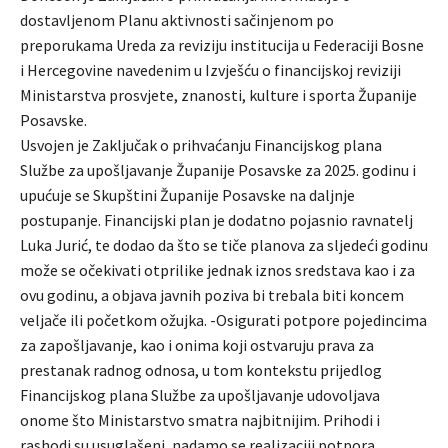
dostavljenom Planu aktivnosti sačinjenom po
preporukama Ureda za reviziju institucija u Federaciji Bosne
i Hercegovine navedenim u Izvješću o financijskoj reviziji
Ministarstva prosvjete, znanosti, kulture i sporta Županije
Posavske.
Usvojen je Zaključak o prihvaćanju Financijskog plana
Službe za upošljavanje Županije Posavske za 2025. godinu i
upućuje se Skupštini Županije Posavske na daljnje
postupanje. Financijski plan je dodatno pojasnio ravnatelj
Luka Jurić, te dodao da što se tiče planova za sljedeći godinu
može se očekivati otprilike jednak iznos sredstava kao i za
ovu godinu, a objava javnih poziva bi trebala biti koncem
veljače ili početkom ožujka. -Osigurati potpore pojedincima
za zapošljavanje, kao i onima koji ostvaruju prava za
prestanak radnog odnosa, u tom kontekstu prijedlog
Financijskog plana Službe za upošljavanje udovoljava
onome što Ministarstvo smatra najbitnijim. Prihodi i
rashodi su usuglašeni, nadamo se realizaciji potpora