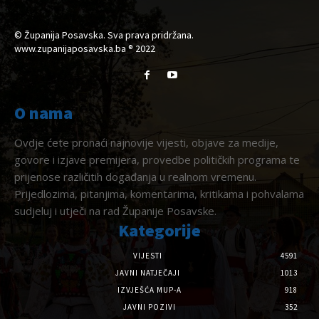
© Županija Posavska. Sva prava pridržana.
www.zupanijaposavska.ba ® 2022
O nama
Ovdje ćete pronaći najnovije vijesti, objave za medije,
govore i izjave premijera, provedbe političkih programa te
prijenose različitih događanja u realnom vremenu.
Prijedlozima, pitanjima, komentarima, kritikama i pohvalama
sudjeluj i utječi na rad Županije Posavske.
Kategorije
VIJESTI
4591
JAVNI NATJEČAJI
1013
IZVJEŠĆA MUP-A
918
JAVNI POZIVI
352