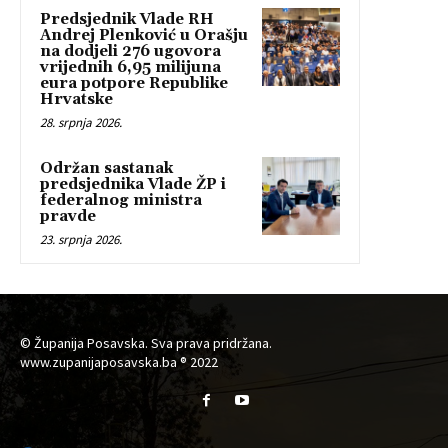
Predsjednik Vlade RH
Andrej Plenković u Orašju
na dodjeli 276 ugovora
vrijednih 6,95 milijuna
eura potpore Republike
Hrvatske
28. srpnja 2026.
Održan sastanak
predsjednika Vlade ŽP i
federalnog ministra
pravde
23. srpnja 2026.
© Županija Posavska. Sva prava pridržana.
www.zupanijaposavska.ba ® 2022