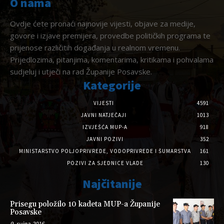
O nama
Ovdje ćete pronaći najnovije vijesti, objave za medije,
govore i izjave premijera, provedbe političkih programa te
prijenose različitih događanja u realnom vremenu.
Prijedlozima, pitanjima, komentarima, kritikama i pohvalama
sudjeluj i utječi na rad Županije Posavske.
Kategorije
VIJESTI
4591
JAVNI NATJEČAJI
1013
IZVJEŠĆA MUP-A
918
JAVNI POZIVI
352
MINISTARSTVO POLJOPRIVREDE, VODOPRIVREDE I ŠUMARSTVA
161
POZIVI ZA SJEDNICE VLADE
130
Najčitanije
Prisegu položilo 10 kadeta MUP-a Županije
Posavske
9. rujna 2016.