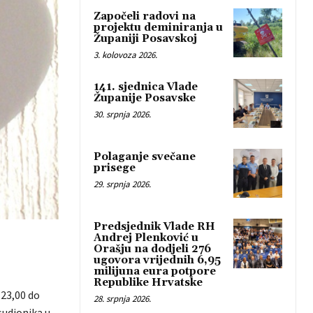
Započeli radovi na
projektu deminiranja u
Županiji Posavskoj
3. kolovoza 2026.
141. sjednica Vlade
Županije Posavske
30. srpnja 2026.
Polaganje svečane
prisege
29. srpnja 2026.
Predsjednik Vlade RH
Andrej Plenković u
Orašju na dodjeli 276
ugovora vrijednih 6,95
milijuna eura potpore
Republike Hrvatske
 23,00 do
28. srpnja 2026.
sudionika u