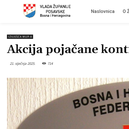
Naslovnica
O Ž
IZVJEŠĆA MUP-A
Akcija pojačane kon
21. siječnja 2025.
714