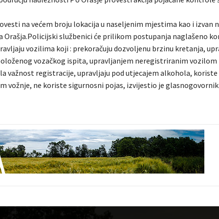
rovesti na većem broju lokacija u naseljenim mjestima kao i izvan n
 Orašja.Policijski službenici će prilikom postupanja naglašeno ko
ravljaju vozilima koji : prekoračuju dozvoljenu brzinu kretanja, upr
oloženog vozačkog ispita, upravljanjem neregistriranim vozilom 
la važnost registracije, upravljaju pod utjecajem alkohola, koriste
m vožnje, ne koriste sigurnosni pojas, izvijestio je glasnogovornik