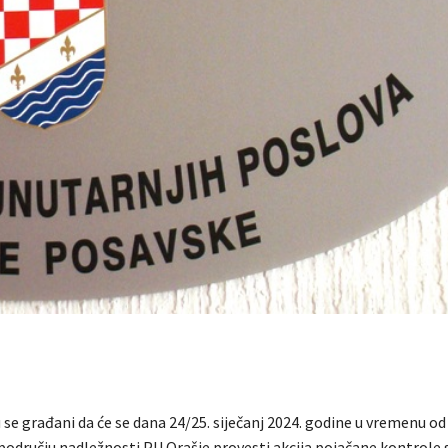
se građani da će se dana 24/25. siječanj 2024. godine u vremenu od
 području nadležnosti PU Orašje provesti akcija pojačane kontrole 