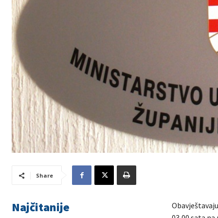
Share
Najčitanije
Obavještavaju 
03,00 sata na