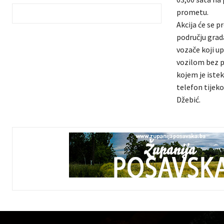
prometu.
Akcija će se p
području grada
vozače koji up
vozilom bez p
kojem je istek
telefon tijeko
Džebić.