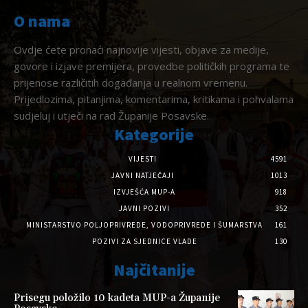
O nama
Ovdje ćete pronaći najnovije vijesti, objave za medije,
govore i izjave premijera, provedbe političkih programa te
prijenose različitih događanja u realnom vremenu.
Prijedlozima, pitanjima, komentarima, kritikama i pohvalama
sudjeluj i utječi na rad Županije Posavske.
Kategorije
VIJESTI
4591
JAVNI NATJEČAJI
1013
IZVJEŠĆA MUP-A
918
JAVNI POZIVI
352
MINISTARSTVO POLJOPRIVREDE, VODOPRIVREDE I ŠUMARSTVA
161
POZIVI ZA SJEDNICE VLADE
130
Najčitanije
Prisegu položilo 10 kadeta MUP-a Županije