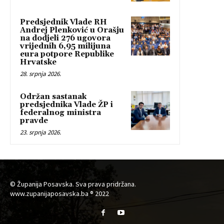
Predsjednik Vlade RH
Andrej Plenković u Orašju
na dodjeli 276 ugovora
vrijednih 6,95 milijuna
eura potpore Republike
Hrvatske
28. srpnja 2026.
Održan sastanak
predsjednika Vlade ŽP i
federalnog ministra
pravde
23. srpnja 2026.
© Županija Posavska. Sva prava pridržana.
www.zupanijaposavska.ba ® 2022