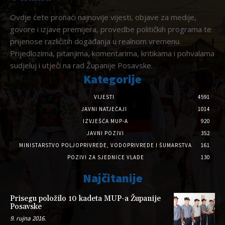
Ovdje ćete pronaći najnovije vijesti, objave za medije,
govore i izjave premijera, provedbe političkih programa te
prijenose različitih događanja u realnom vremenu.
Prijedlozima, pitanjima, komentarima, kritikama i pohvalama
sudjeluj i utječi na rad Županije Posavske.
Kategorije
VIJESTI
4591
JAVNI NATJEČAJI
1014
IZVJEŠĆA MUP-A
920
JAVNI POZIVI
352
MINISTARSTVO POLJOPRIVREDE, VODOPRIVREDE I ŠUMARSTVA
161
POZIVI ZA SJEDNICE VLADE
130
Najčitanije
Prisegu položilo 10 kadeta MUP-a Županije
Posavske
9. rujna 2016.