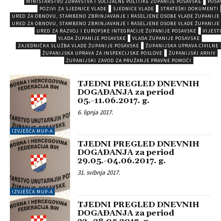
MINISTARSTVO ZDRAVSTVA I SOCIJALNE POLITIKE ŽUPANIJE POSAVSKE
POSA
POZIVI ZA SJEDNICE VLADE
SJEDNICE VLADE
STRATEŠKI DOKUMENTI
URED ZA OBNOVU, STAMBENO ZBRINJAVANJE I RASELJENE OSOBE VLADE ŽUPANIJE
URED ZA OBNOVU, STAMBENO ZBRINJAVANJE I RASELJENE OSOBE VLADE ŽUPANIJE
URED ZA RAZVOJ I EUROPSKE INTEGRACIJE ŽUPANIJE POSAVSKE
VIJEST
VLADA ŽUPANIJE POSAVSKE
VLADA ŽUPANIJE POSAVSKE
ZAJEDNIČKA SLUŽBA VLADE ŽUPANIJE POSAVSKE
ŽUPANIJSKA UPRAVA CIVILNE 
ŽUPANIJSKA UPRAVA ZA INSPEKCIJSKE POSLOVE
ŽUPANIJSKI ARHIV
ŽUPANIJSKI ZAVOD ZA PRUŽANJE PRAVNE POMOĆI
TJEDNI PREGLED DNEVNIH
DOGAĐANJA za period
05.-11.06.2017. g.
6. lipnja 2017.
IZVJEŠĆA MUP-A
TJEDNI PREGLED DNEVNIH
DOGAĐANJA za period
29.05.-04.06.2017. g.
31. svibnja 2017.
IZVJEŠĆA MUP-A
TJEDNI PREGLED DNEVNIH
DOGAĐANJA za period