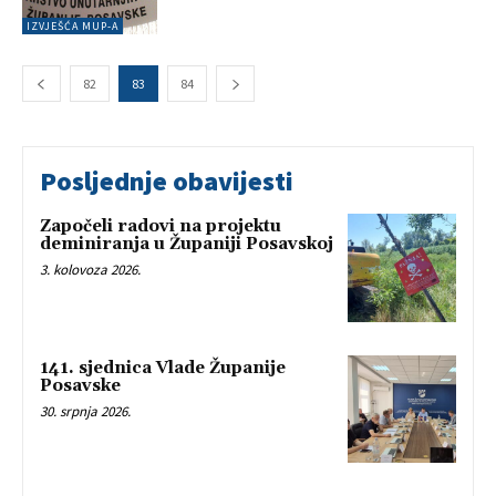
IZVJEŠĆA MUP-A
82
83
84
Posljednje obavijesti
Započeli radovi na projektu
deminiranja u Županiji Posavskoj
3. kolovoza 2026.
141. sjednica Vlade Županije
Posavske
30. srpnja 2026.