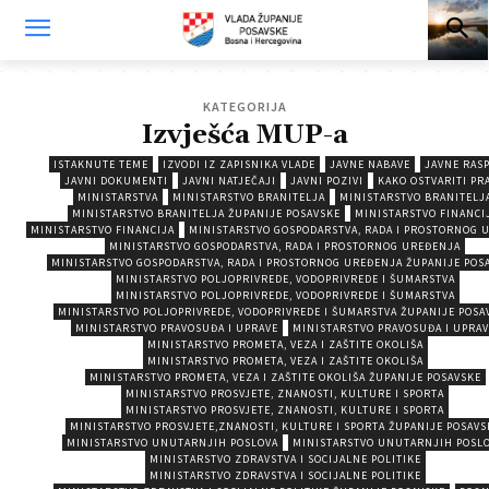
KATEGORIJA
Izvješća MUP-a
ISTAKNUTE TEME
IZVODI IZ ZAPISNIKA VLADE
JAVNE NABAVE
JAVNE RAS
JAVNI DOKUMENTI
JAVNI NATJEČAJI
JAVNI POZIVI
KAKO OSTVARITI PR
MINISTARSTVA
MINISTARSTVO BRANITELJA
MINISTARSTVO BRANITELJ
MINISTARSTVO BRANITELJA ŽUPANIJE POSAVSKE
MINISTARSTVO FINANCI
MINISTARSTVO FINANCIJA
MINISTARSTVO GOSPODARSTVA, RADA I PROSTORNOG 
MINISTARSTVO GOSPODARSTVA, RADA I PROSTORNOG UREĐENJA
MINISTARSTVO GOSPODARSTVA, RADA I PROSTORNOG UREĐENJA ŽUPANIJE POS
MINISTARSTVO POLJOPRIVREDE, VODOPRIVREDE I ŠUMARSTVA
MINISTARSTVO POLJOPRIVREDE, VODOPRIVREDE I ŠUMARSTVA
MINISTARSTVO POLJOPRIVREDE, VODOPRIVREDE I ŠUMARSTVA ŽUPANIJE POSA
MINISTARSTVO PRAVOSUĐA I UPRAVE
MINISTARSTVO PRAVOSUĐA I UPRAV
MINISTARSTVO PROMETA, VEZA I ZAŠTITE OKOLIŠA
MINISTARSTVO PROMETA, VEZA I ZAŠTITE OKOLIŠA
MINISTARSTVO PROMETA, VEZA I ZAŠTITE OKOLIŠA ŽUPANIJE POSAVSKE
MINISTARSTVO PROSVJETE, ZNANOSTI, KULTURE I SPORTA
MINISTARSTVO PROSVJETE, ZNANOSTI, KULTURE I SPORTA
MINISTARSTVO PROSVJETE,ZNANOSTI, KULTURE I SPORTA ŽUPANIJE POSAVS
MINISTARSTVO UNUTARNJIH POSLOVA
MINISTARSTVO UNUTARNJIH POSL
MINISTARSTVO ZDRAVSTVA I SOCIJALNE POLITIKE
MINISTARSTVO ZDRAVSTVA I SOCIJALNE POLITIKE