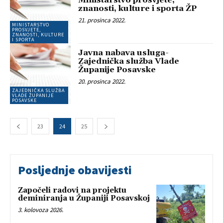
Ministarstvo prosvjete,
znanosti, kulture i sporta ŽP
21. prosinca 2022.
MINISTARSTVO
PROSVJETE,
ZNANOSTI, KULTURE
I SPORTA
Javna nabava usluga-
Zajednička služba Vlade
Županije Posavske
20. prosinca 2022.
ZAJEDNIČKA SLUŽBA
VLADE ŽUPANIJE
POSAVSKE
23
24
25
Posljednje obavijesti
Započeli radovi na projektu
deminiranja u Županiji Posavskoj
3. kolovoza 2026.