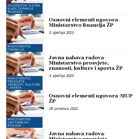
ZAJEDNIČKA SLUŽBA
VLADE ŽUPANIJE
POSAVSKE
Osnovni elementi ugovora-
Ministarstvo financija ŽP
3. siječnja 2023.
MINISTARSTVO
FINANCIJA
Javna nabava radova-
Ministarstvo prosvjete,
znanosti, kulture i sporta ŽP
3. siječnja 2023.
MINISTARSTVO
PROSVJETE,
ZNANOSTI, KULTURE
I SPORTA
Osnovni elementi ugovora-MUP
ŽP
29. prosinca 2022.
MINISTARSTVO
UNUTARNJIH
POSLOVA
Javna nabava radova-