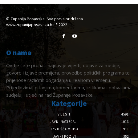
© Županija Posavska. Sva prava pridržana.
www.zupanijaposavska.ba ® 2022
O nama
Ovdje ćete pronaći najnovije vijesti, objave za medije,
govore i izjave premijera, provedbe političkih programa te
prijenose različitih događanja u realnom vremenu.
Prijedlozima, pitanjima, komentarima, kritikama i pohvalama
sudjeluj i utječi na rad Županije Posavske.
Kategorije
VIJESTI
4591
JAVNI NATJEČAJI
1013
IZVJEŠĆA MUP-A
918
JAVNI POZIVI
352