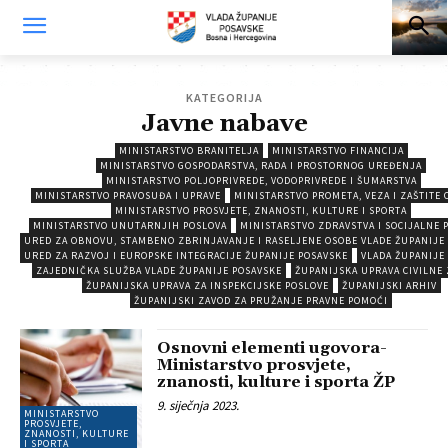
KATEGORIJA
Javne nabave
MINISTARSTVO BRANITELJA
MINISTARSTVO FINANCIJA
MINISTARSTVO GOSPODARSTVA, RADA I PROSTORNOG UREĐENJA
MINISTARSTVO POLJOPRIVREDE, VODOPRIVREDE I ŠUMARSTVA
MINISTARSTVO PRAVOSUĐA I UPRAVE
MINISTARSTVO PROMETA, VEZA I ZAŠTITE 
MINISTARSTVO PROSVJETE, ZNANOSTI, KULTURE I SPORTA
MINISTARSTVO UNUTARNJIH POSLOVA
MINISTARSTVO ZDRAVSTVA I SOCIJALNE 
URED ZA OBNOVU, STAMBENO ZBRINJAVANJE I RASELJENE OSOBE VLADE ŽUPANIJE
URED ZA RAZVOJ I EUROPSKE INTEGRACIJE ŽUPANIJE POSAVSKE
VLADA ŽUPANIJE
ZAJEDNIČKA SLUŽBA VLADE ŽUPANIJE POSAVSKE
ŽUPANIJSKA UPRAVA CIVILNE 
ŽUPANIJSKA UPRAVA ZA INSPEKCIJSKE POSLOVE
ŽUPANIJSKI ARHIV
ŽUPANIJSKI ZAVOD ZA PRUŽANJE PRAVNE POMOĆI
Osnovni elementi ugovora-
Ministarstvo prosvjete,
znanosti, kulture i sporta ŽP
9. siječnja 2023.
MINISTARSTVO
PROSVJETE,
ZNANOSTI, KULTURE
I SPORTA