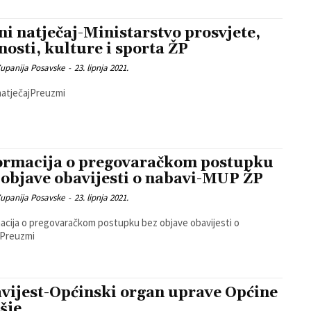
ni natječaj-Ministarstvo prosvjete,
nosti, kulture i sporta ŽP
Zupanija Posavske
-
23. lipnja 2021.
natječajPreuzmi
ormacija o pregovaračkom postupku
 objave obavijesti o nabavi-MUP ŽP
Zupanija Posavske
-
23. lipnja 2021.
acija o pregovaračkom postupku bez objave obavijesti o
iPreuzmi
vijest-Općinski organ uprave Općine
šje