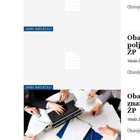
Obavij
JAVNI NATJEČAJI
Oba
pol
ŽP
Vlada 
Obavij
JAVNI NATJEČAJI
Oba
zna
ŽP
Vlada 
Obavij