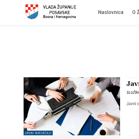
Naslovnica
O Ž
Jav
SLUŽB
Javni 
JAVNI NATJEČAJI