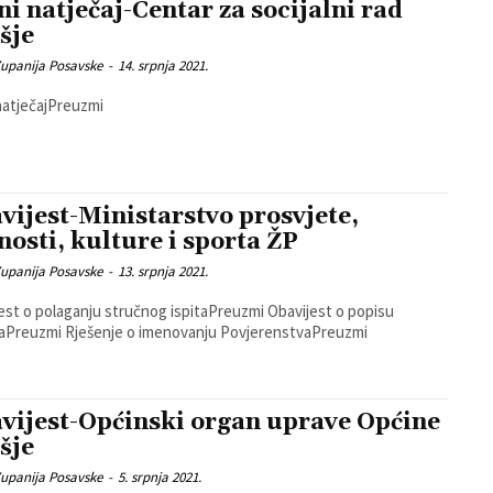
ni natječaj-Centar za socijalni rad
šje
Zupanija Posavske
-
14. srpnja 2021.
natječajPreuzmi
vijest-Ministarstvo prosvjete,
nosti, kulture i sporta ŽP
Zupanija Posavske
-
13. srpnja 2021.
t o polaganju stručnog ispitaPreuzmi Obavijest o popisu
propisaPreuzmi Rješenje o imenovanju PovjerenstvaPreuzmi
vijest-Općinski organ uprave Općine
šje
Zupanija Posavske
-
5. srpnja 2021.