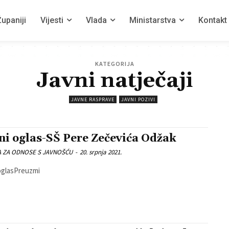
upaniji
Vijesti
Vlada
Ministarstva
Kontakt
KATEGORIJA
Javni natječaji
JAVNE RASPRAVE
JAVNI POZIVI
ni oglas-SŠ Pere Zečevića Odžak
A ZA ODNOSE S JAVNOŠĆU
-
20. srpnja 2021.
oglasPreuzmi