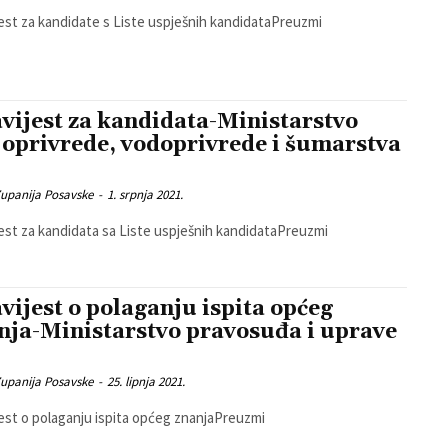
est za kandidate s Liste uspješnih kandidataPreuzmi
vijest za kandidata-Ministarstvo
joprivrede, vodoprivrede i šumarstva
Zupanija Posavske
-
1. srpnja 2021.
est za kandidata sa Liste uspješnih kandidataPreuzmi
vijest o polaganju ispita općeg
nja-Ministarstvo pravosuđa i uprave
Zupanija Posavske
-
25. lipnja 2021.
est o polaganju ispita općeg znanjaPreuzmi