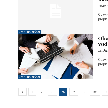
Vlada 
Obavijes
JAVNI NATJEČAJI
Oba
vod
SLUŽB
Obavijes
JAVNI NATJEČAJI
...
...
1
75
76
77
102