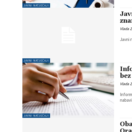
JAVNI NATJEČAJI
Jav
zna
Vlada 
Javni 
JAVNI NATJEČAJI
Inf
bez
Vlada 
Inform
nabav
JAVNI NATJEČAJI
Oba
Ora