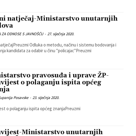
ni natječaj-Ministarstvo unutarnjih
lova
A ZA ODNOSE S JAVNOŠĆU
-
27. siječnja 2020.
mi Odluka o metodu, načinu i sistemu bodovanja i
anja kandidata za odabir u činu "policajac"Preuzmi
istarstvo pravosuđa i uprave ŽP-
vijest o polaganju ispita općeg
nja
Zupanija Posavske
-
23. siječnja 2020.
est o polaganju ispita općeg znanjaPreuzmi
vijest-Ministarstvo unutarnjih