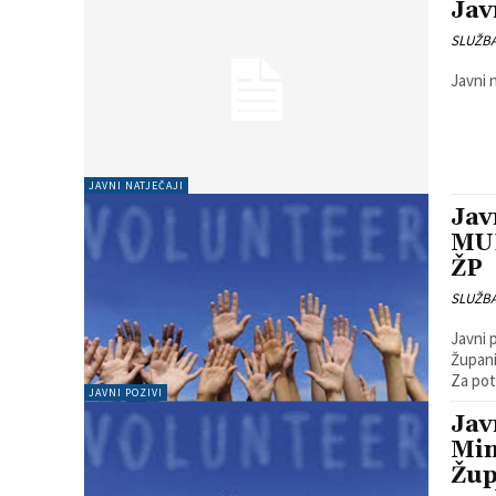
Jav
SLUŽB
Javni 
JAVNI NATJEČAJI
Jav
MUP
ŽP
SLUŽB
Javni 
Župani
Za pot
JAVNI POZIVI
Jav
Min
Žup