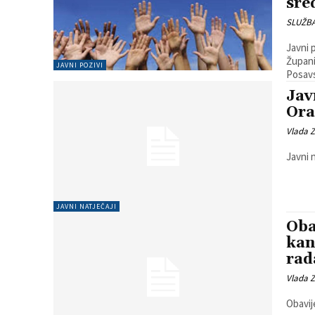
sre
SLUŽB
Javni 
Župani
JAVNI POZIVI
Posav
Jav
Ora
Vlada 
Javni 
JAVNI NATJEČAJI
Oba
kan
rad
Vlada 
Obavij