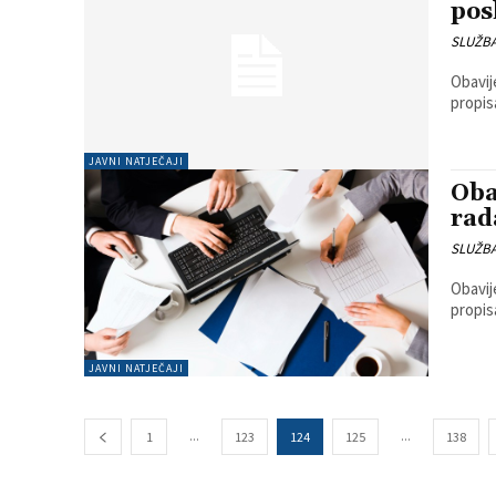
pos
SLUŽB
Obavijes
JAVNI NATJEČAJI
Oba
rad
SLUŽB
Obavijes
JAVNI NATJEČAJI
...
...
1
123
124
125
138