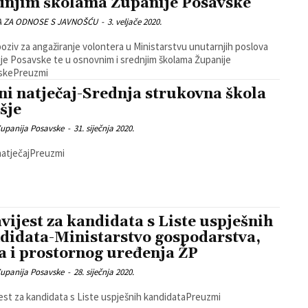
dnjim školama Županije Posavske
A ZA ODNOSE S JAVNOŠĆU
-
3. veljače 2020.
poziv za angažiranje volontera u Ministarstvu unutarnjih poslova
je Posavske te u osnovnim i srednjim školama Županije
skePreuzmi
ni natječaj-Srednja strukovna škola
šje
Zupanija Posavske
-
31. siječnja 2020.
natječajPreuzmi
vijest za kandidata s Liste uspješnih
didata-Ministarstvo gospodarstva,
a i prostornog uređenja ŽP
Zupanija Posavske
-
28. siječnja 2020.
est za kandidata s Liste uspješnih kandidataPreuzmi