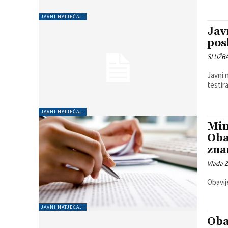
JAVNI NATJEČAJI
Jav
pos
SLUŽB
Javni natječajPreuz
testir
JAVNI NATJEČAJI
Min
Oba
zna
Vlada 
Obavij
JAVNI NATJEČAJI
Oba