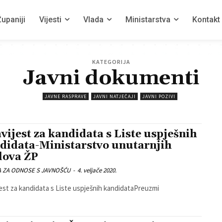
upaniji
Vijesti
Vlada
Ministarstva
Kontakt
KATEGORIJA
Javni dokumenti
JAVNE RASPRAVE
JAVNI NATJEČAJI
JAVNI POZIVI
vijest za kandidata s Liste uspješnih
didata-Ministarstvo unutarnjih
lova ŽP
A ZA ODNOSE S JAVNOŠĆU
-
4. veljače 2020.
est za kandidata s Liste uspješnih kandidataPreuzmi