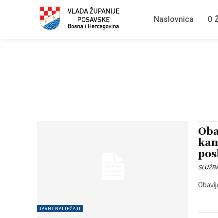
Naslovnica
O Ž
Oba
kan
pos
SLUŽB
Obavij
JAVNI NATJEČAJI