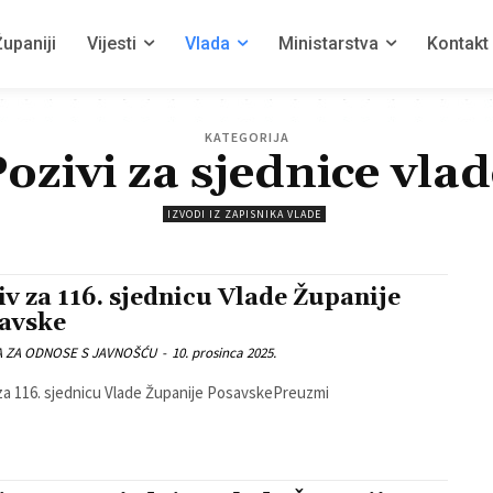
upaniji
Vijesti
Vlada
Ministarstva
Kontakt
KATEGORIJA
ozivi za sjednice vla
IZVODI IZ ZAPISNIKA VLADE
iv za 116. sjednicu Vlade Županije
avske
A ZA ODNOSE S JAVNOŠĆU
-
10. prosinca 2025.
za 116. sjednicu Vlade Županije PosavskePreuzmi