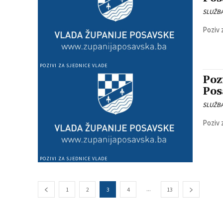
SLUŽB
Poziv 
POZIVI ZA SJEDNICE VLADE
Poz
Pos
SLUŽB
Poziv 
POZIVI ZA SJEDNICE VLADE
...
1
2
3
4
13