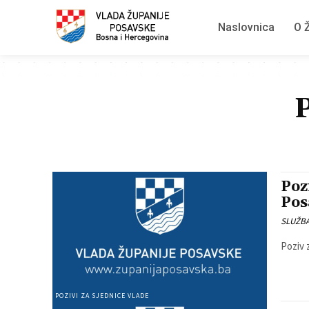
Naslovnica
O Ž
P
Poz
Pos
SLUŽB
Poziv 
POZIVI ZA SJEDNICE VLADE