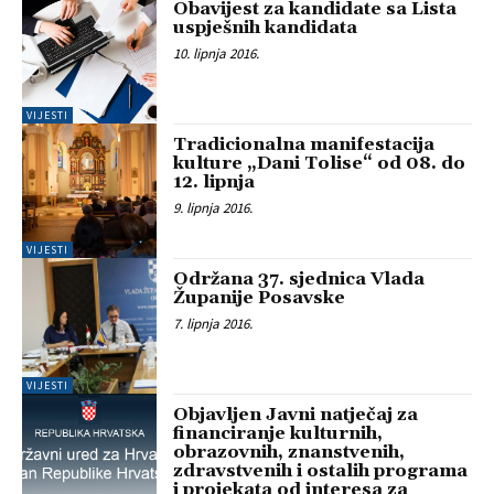
Obavijest za kandidate sa Lista
uspješnih kandidata
10. lipnja 2016.
VIJESTI
Tradicionalna manifestacija
kulture „Dani Tolise“ od 08. do
12. lipnja
9. lipnja 2016.
VIJESTI
Održana 37. sjednica Vlada
Županije Posavske
7. lipnja 2016.
VIJESTI
Objavljen Javni natječaj za
financiranje kulturnih,
obrazovnih, znanstvenih,
zdravstvenih i ostalih programa
i projekata od interesa za