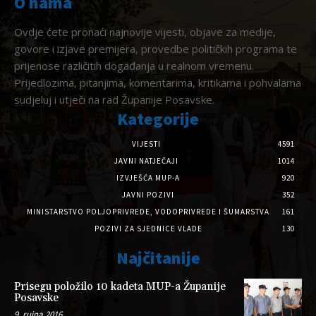
O nama
Ovdje ćete pronaći najnovije vijesti, objave za medije,
govore i izjave premijera, provedbe političkih programa te
prijenose različitih događanja u realnom vremenu.
Prijedlozima, pitanjima, komentarima, kritikama i pohvalama
sudjeluj i utječi na rad Županije Posavske.
Kategorije
VIJESTI
4591
JAVNI NATJEČAJI
1014
IZVJEŠĆA MUP-A
920
JAVNI POZIVI
352
MINISTARSTVO POLJOPRIVREDE, VODOPRIVREDE I ŠUMARSTVA
161
POZIVI ZA SJEDNICE VLADE
130
Najčitanije
Prisegu položilo 10 kadeta MUP-a Županije
Posavske
9. rujna 2016.