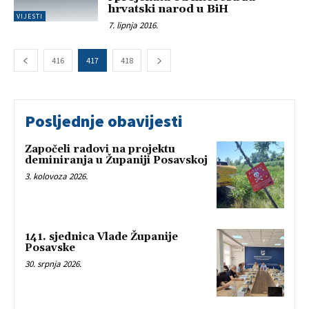
hrvatski narod u BiH
VIJESTI
7. lipnja 2016.
416
417
418
Posljednje obavijesti
Započeli radovi na projektu
deminiranja u Županiji Posavskoj
3. kolovoza 2026.
141. sjednica Vlade Županije
Posavske
30. srpnja 2026.