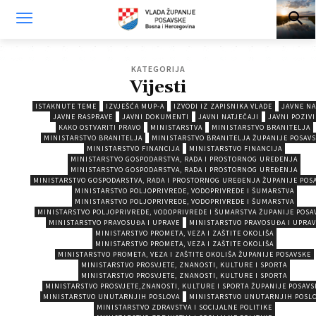
KATEGORIJA
Vijesti
ISTAKNUTE TEME
IZVJEŠĆA MUP-A
IZVODI IZ ZAPISNIKA VLADE
JAVNE NA
JAVNE RASPRAVE
JAVNI DOKUMENTI
JAVNI NATJEČAJI
JAVNI POZIVI
KAKO OSTVARITI PRAVO
MINISTARSTVA
MINISTARSTVO BRANITELJA
MINISTARSTVO BRANITELJA
MINISTARSTVO BRANITELJA ŽUPANIJE POSAV
MINISTARSTVO FINANCIJA
MINISTARSTVO FINANCIJA
MINISTARSTVO GOSPODARSTVA, RADA I PROSTORNOG UREĐENJA
MINISTARSTVO GOSPODARSTVA, RADA I PROSTORNOG UREĐENJA
MINISTARSTVO GOSPODARSTVA, RADA I PROSTORNOG UREĐENJA ŽUPANIJE POS
MINISTARSTVO POLJOPRIVREDE, VODOPRIVREDE I ŠUMARSTVA
MINISTARSTVO POLJOPRIVREDE, VODOPRIVREDE I ŠUMARSTVA
MINISTARSTVO POLJOPRIVREDE, VODOPRIVREDE I ŠUMARSTVA ŽUPANIJE POSA
MINISTARSTVO PRAVOSUĐA I UPRAVE
MINISTARSTVO PRAVOSUĐA I UPRAV
MINISTARSTVO PROMETA, VEZA I ZAŠTITE OKOLIŠA
MINISTARSTVO PROMETA, VEZA I ZAŠTITE OKOLIŠA
MINISTARSTVO PROMETA, VEZA I ZAŠTITE OKOLIŠA ŽUPANIJE POSAVSKE
MINISTARSTVO PROSVJETE, ZNANOSTI, KULTURE I SPORTA
MINISTARSTVO PROSVJETE, ZNANOSTI, KULTURE I SPORTA
MINISTARSTVO PROSVJETE,ZNANOSTI, KULTURE I SPORTA ŽUPANIJE POSAVS
MINISTARSTVO UNUTARNJIH POSLOVA
MINISTARSTVO UNUTARNJIH POSL
MINISTARSTVO ZDRAVSTVA I SOCIJALNE POLITIKE