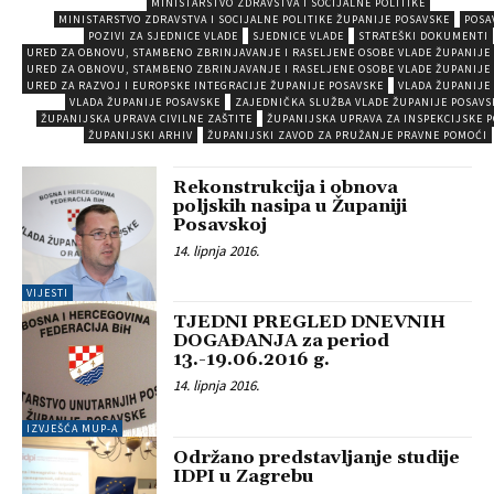
MINISTARSTVO ZDRAVSTVA I SOCIJALNE POLITIKE
MINISTARSTVO ZDRAVSTVA I SOCIJALNE POLITIKE ŽUPANIJE POSAVSKE
POSA
POZIVI ZA SJEDNICE VLADE
SJEDNICE VLADE
STRATEŠKI DOKUMENTI
URED ZA OBNOVU, STAMBENO ZBRINJAVANJE I RASELJENE OSOBE VLADE ŽUPANIJE
URED ZA OBNOVU, STAMBENO ZBRINJAVANJE I RASELJENE OSOBE VLADE ŽUPANIJE
URED ZA RAZVOJ I EUROPSKE INTEGRACIJE ŽUPANIJE POSAVSKE
VLADA ŽUPANIJE
VLADA ŽUPANIJE POSAVSKE
ZAJEDNIČKA SLUŽBA VLADE ŽUPANIJE POSAVS
ŽUPANIJSKA UPRAVA CIVILNE ZAŠTITE
ŽUPANIJSKA UPRAVA ZA INSPEKCIJSKE 
ŽUPANIJSKI ARHIV
ŽUPANIJSKI ZAVOD ZA PRUŽANJE PRAVNE POMOĆI
Rekonstrukcija i obnova
poljskih nasipa u Županiji
Posavskoj
14. lipnja 2016.
VIJESTI
TJEDNI PREGLED DNEVNIH
DOGAĐANJA za period
13.-19.06.2016 g.
14. lipnja 2016.
IZVJEŠĆA MUP-A
Održano predstavljanje studije
IDPI u Zagrebu