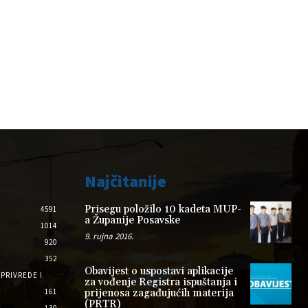
Najčitanije
Prisegu položilo 10 kadeta MUP-
4591
a Županije Posavske
1014
9. rujna 2016.
920
352
Obavijest o uspostavi aplikacije
PRIVREDE I
za vođenje Registra ispuštanja i
161
prijenosa zagađujućih materija
(PRTR)
130