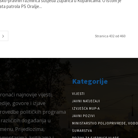
sko-pravnih razmirica susjeda Župarića u Kopanicama. O istom je
ta patrola PS Orašje...
Stranica 432 od 460
Kategorije
onaći najnovije vijesti,
VIJESTI
JAVNI NATJEČAJI
dije, govore i izjave
IZVJEŠĆA MUP-A
provedbe političkih programa
JAVNI POZIVI
 različitih događanja u
MINISTARSTVO POLJOPRIVREDE, VODO
menu. Prijedlozima,
ŠUMARSTVA
omentarima, kritikama i
POZIVI ZA SJEDNICE VLADE