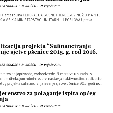
A ZA ODNOSE S JAVNOŠĆU
-
29. veljače 2016.
 I J
 S A V S K A MINISTARSTVO UNUTARNJIH POSLOVA Uprava...
lizacija projekta “Sufinanciranje
enje sjetve pšenice 2015. g. rod 2016.
A ZA ODNOSE S JAVNOŠĆU
-
29. veljače 2016.
lnom direkcijom robnih rezervi nastavlja s aktivnostima realizacije
tog projekta sufinanciranja jesenje sjetve pšenice 2015. godine,...
jerenstvo za polaganje ispita općeg
nja
A ZA ODNOSE S JAVNOŠĆU
-
29. veljače 2016.