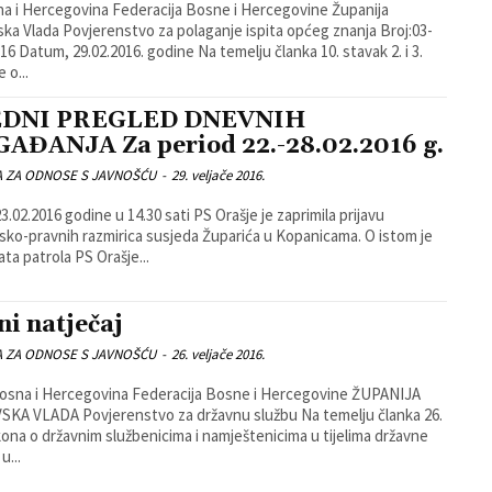
ka Vlada Povjerenstvo za polaganje ispita općeg znanja Broj:03-
um, 29.02.2016. godine Na temelju članka 10. stavak 2. i 3.
 o...
EDNI PREGLED DNEVNIH
AĐANJA Za period 22.-28.02.2016 g.
A ZA ODNOSE S JAVNOŠĆU
-
29. veljače 2016.
3.02.2016 godine u 14.30 sati PS Orašje je zaprimila prijavu
sko-pravnih razmirica susjeda Župarića u Kopanicama. O istom je
ta patrola PS Orašje...
ni natječaj
A ZA ODNOSE S JAVNOŠĆU
-
26. veljače 2016.
 VLADA Povjerenstvo za državnu službu Na temelju članka 26.
kona o državnim službenicima i namještenicima u tijelima državne
u...