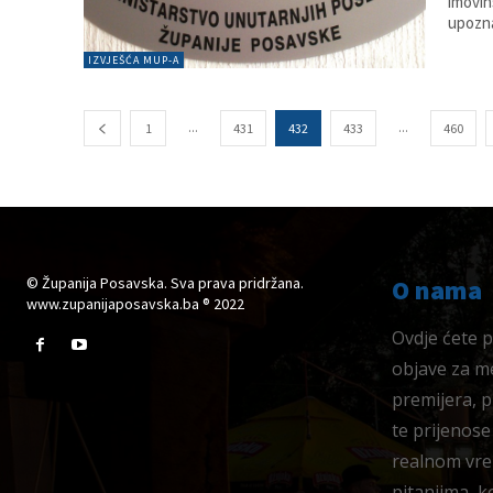
imovin
upozna
IZVJEŠĆA MUP-A
...
...
1
431
432
433
460
© Županija Posavska. Sva prava pridržana.
O nama
www.zupanijaposavska.ba ® 2022
Ovdje ćete pr
objave za me
premijera, 
te prijenose
realnom vre
pitanjima, k