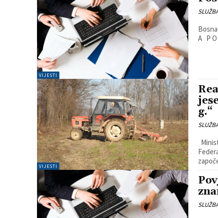
SLUŽB
Bosna i Hercegovina FEDERACIJA BOSNE I HERCEGOVINE Ž U P A N
A P O
VIJESTI
Rea
jes
g.“
SLUŽB
Ministarstvo poljoprivrede, vodoprivrede i šumarstva u suradnji s
Federa
započe
VIJESTI
Pov
zna
SLUŽB