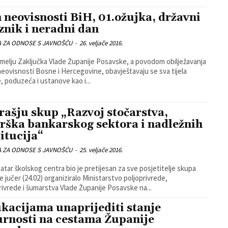
 neovisnosti BiH, 01.ožujka, državni
znik i neradni dan
A ZA ODNOSE S JAVNOŠĆU
-
26. veljače 2016.
eovisnosti Bosne i Hercegovine, obavještavaju se sva tijela
, poduzeća i ustanove kao i...
rašju skup „Razvoj stočarstva,
rška bankarskog sektora i nadležnih
titucija“
A ZA ODNOSE S JAVNOŠĆU
-
25. veljače 2016.
atar školskog centra bio je pretijesan za sve posjetitelje skupa
je jučer (24.02) organiziralo Ministarstvo poljoprivrede,
ivrede i šumarstva Vlade Županije Posavske na...
kacijama unaprijediti stanje
urnosti na cestama Županije