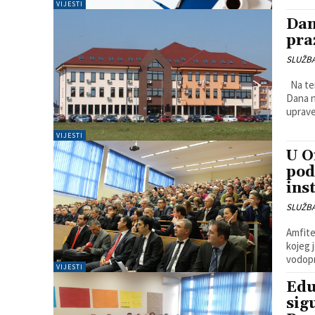
VIJESTI
Dan
pra
SLUŽB
Na temelju Zaključka Vlade Županije Posavske, a povodom obilježavanja
Dana n
uprave
VIJESTI
U O
pod
ins
SLUŽB
Amfite
kojeg 
vodopr
VIJESTI
Edu
sig