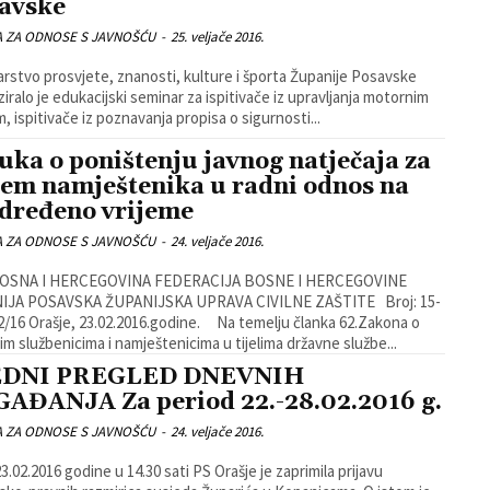
avske
A ZA ODNOSE S JAVNOŠĆU
-
25. veljače 2016.
arstvo prosvjete, znanosti, kulture i športa Županije Posavske
ziralo je edukacijski seminar za ispitivače iz upravljanja motornim
m, ispitivače iz poznavanja propisa o sigurnosti...
uka o poništenju javnog natječaja za
jem namještenika u radni odnos na
dređeno vrijeme
A ZA ODNOSE S JAVNOŠĆU
-
24. veljače 2016.
JA POSAVSKA ŽUPANIJSKA UPRAVA CIVILNE ZAŠTITE Broj: 15-
 temelju članka 62.Zakona o
im službenicima i namještenicima u tijelima državne službe...
EDNI PREGLED DNEVNIH
AĐANJA Za period 22.-28.02.2016 g.
A ZA ODNOSE S JAVNOŠĆU
-
24. veljače 2016.
3.02.2016 godine u 14.30 sati PS Orašje je zaprimila prijavu