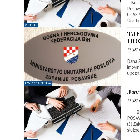
Bosna i Hercegovina Federacija Bosne i Hercegovine Županija
Posavs
05-58 /16 Dat
Uredbe
VIJESTI
TJ
DOG
SLUŽB
Dana 2
imovin
upozna
IZVJEŠĆA MUP-A
Jav
SLUŽB
Bosna i Hercegovina Federacija Bosne i Hercegovine ŽUPANIJA
POSAVSKA
(3) Za
službe 