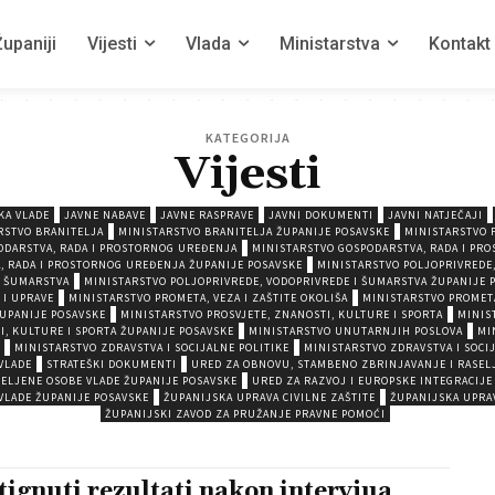
upaniji
Vijesti
Vlada
Ministarstva
Kontakt
KATEGORIJA
Vijesti
IKA VLADE
JAVNE NABAVE
JAVNE RASPRAVE
JAVNI DOKUMENTI
JAVNI NATJEČAJI
RSTVO BRANITELJA
MINISTARSTVO BRANITELJA ŽUPANIJE POSAVSKE
MINISTARSTVO 
ODARSTVA, RADA I PROSTORNOG UREĐENJA
MINISTARSTVO GOSPODARSTVA, RADA I PR
, RADA I PROSTORNOG UREĐENJA ŽUPANIJE POSAVSKE
MINISTARSTVO POLJOPRIVREDE,
I ŠUMARSTVA
MINISTARSTVO POLJOPRIVREDE, VODOPRIVREDE I ŠUMARSTVA ŽUPANIJE 
 I UPRAVE
MINISTARSTVO PROMETA, VEZA I ZAŠTITE OKOLIŠA
MINISTARSTVO PROMETA
ŽUPANIJE POSAVSKE
MINISTARSTVO PROSVJETE, ZNANOSTI, KULTURE I SPORTA
MINIS
, KULTURE I SPORTA ŽUPANIJE POSAVSKE
MINISTARSTVO UNUTARNJIH POSLOVA
MI
MINISTARSTVO ZDRAVSTVA I SOCIJALNE POLITIKE
MINISTARSTVO ZDRAVSTVA I SOCI
VLADE
STRATEŠKI DOKUMENTI
URED ZA OBNOVU, STAMBENO ZBRINJAVANJE I RASEL
ELJENE OSOBE VLADE ŽUPANIJE POSAVSKE
URED ZA RAZVOJ I EUROPSKE INTEGRACIJE
VLADE ŽUPANIJE POSAVSKE
ŽUPANIJSKA UPRAVA CIVILNE ZAŠTITE
ŽUPANIJSKA UPRAV
ŽUPANIJSKI ZAVOD ZA PRUŽANJE PRAVNE POMOĆI
tignuti rezultati nakon intervjua