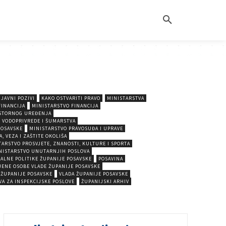
JAVNI POZIVI
KAKO OSTVARITI PRAVO
MINISTARSTVA
FINANCIJA
MINISTARSTVO FINANCIJA
OSTORNOG UREĐENJA
 VODOPRIVREDE I ŠUMARSTVA
POSAVSKE
MINISTARSTVO PRAVOSUĐA I UPRAVE
, VEZA I ZAŠTITE OKOLIŠA
TARSTVO PROSVJETE, ZNANOSTI, KULTURE I SPORTA
NISTARSTVO UNUTARNJIH POSLOVA
JALNE POLITIKE ŽUPANIJE POSAVSKE
POSAVINA
JENE OSOBE VLADE ŽUPANIJE POSAVSKE
 ŽUPANIJE POSAVSKE
VLADA ŽUPANIJE POSAVSKE
A ZA INSPEKCIJSKE POSLOVE
ŽUPANIJSKI ARHIV