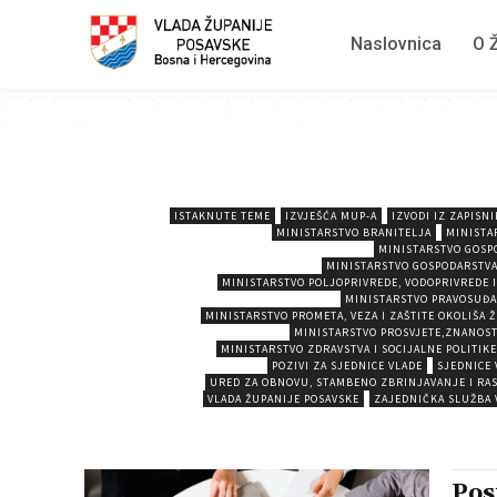
Naslovnica
O Ž
ISTAKNUTE TEME
IZVJEŠĆA MUP-A
IZVODI IZ ZAPISN
MINISTARSTVO BRANITELJA
MINISTA
MINISTARSTVO GOSP
MINISTARSTVO GOSPODARSTVA
MINISTARSTVO POLJOPRIVREDE, VODOPRIVREDE 
MINISTARSTVO PRAVOSUĐA
MINISTARSTVO PROMETA, VEZA I ZAŠTITE OKOLIŠA 
MINISTARSTVO PROSVJETE,ZNANOSTI
MINISTARSTVO ZDRAVSTVA I SOCIJALNE POLITIKE
POZIVI ZA SJEDNICE VLADE
SJEDNICE 
URED ZA OBNOVU, STAMBENO ZBRINJAVANJE I RAS
VLADA ŽUPANIJE POSAVSKE
ZAJEDNIČKA SLUŽBA 
Pos