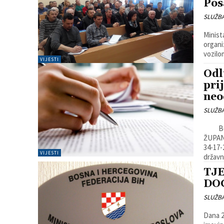
Pos
SLUŽB
Minist
organi
vozilo
VIJESTI
Odl
pri
neo
SLUŽB
BOSNA I HERCEGOVINA FEDERACIJA BOSNE I HERCEGOVINE
ŽUPANI
34-17-2/16 Orašje, 23.02.2016.godine. Na
VIJESTI
državn
TJ
DOG
SLUŽB
Dana 2