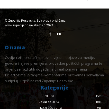
© Županija Posavska. Sva prava pridržana.
www.zupanijaposavska.ba ® 2022
O nama
Ovdje ćete pronaći najnovije vijesti, objave za medije,
govore i izjave premijera, provedbe političkih programa te
prijenose različitih događanja u realnom vremenu.
Prijedlozima, pitanjima, komentarima, kritikama i pohvalama
sudjeluj i utječi na rad Županije Posavske.
Kategorije
VIJESTI
4591
JAVNI NATJEČAJI
1014
IZVJEŠĆA MUP-A
918