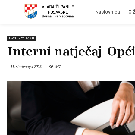
Naslovnica
O Ž
JAVNI NATJEČAJI
Interni natječaj-Op
11. studenoga 2025.
847