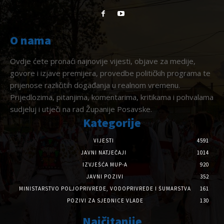
O nama
Ovdje ćete pronaći najnovije vijesti, objave za medije,
govore i izjave premijera, provedbe političkih programa te
prijenose različitih događanja u realnom vremenu.
Prijedlozima, pitanjima, komentarima, kritikama i pohvalama
sudjeluj i utječi na rad Županije Posavske.
Kategorije
VIJESTI
4591
JAVNI NATJEČAJI
1014
IZVJEŠĆA MUP-A
920
JAVNI POZIVI
352
MINISTARSTVO POLJOPRIVREDE, VODOPRIVREDE I ŠUMARSTVA
161
POZIVI ZA SJEDNICE VLADE
130
Najčitanije