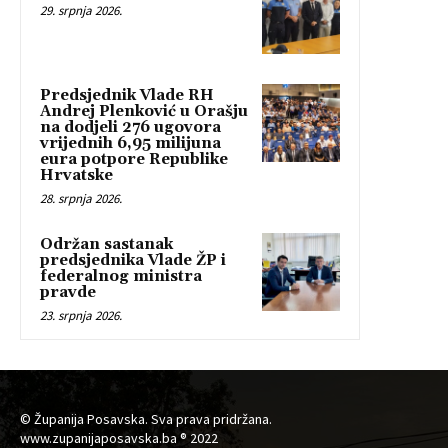
29. srpnja 2026.
Predsjednik Vlade RH
Andrej Plenković u Orašju
na dodjeli 276 ugovora
vrijednih 6,95 milijuna
eura potpore Republike
Hrvatske
28. srpnja 2026.
Održan sastanak
predsjednika Vlade ŽP i
federalnog ministra
pravde
23. srpnja 2026.
© Županija Posavska. Sva prava pridržana.
www.zupanijaposavska.ba ® 2022