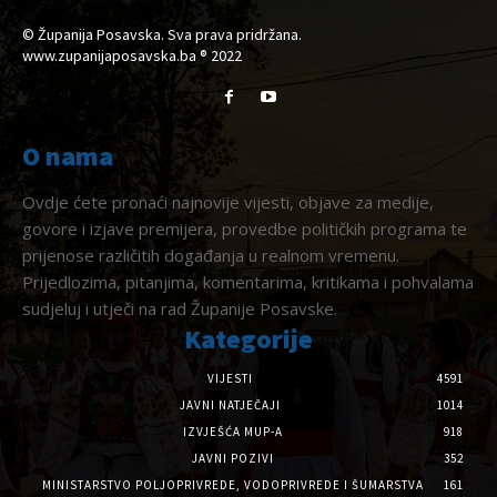
© Županija Posavska. Sva prava pridržana.
www.zupanijaposavska.ba ® 2022
O nama
Ovdje ćete pronaći najnovije vijesti, objave za medije,
govore i izjave premijera, provedbe političkih programa te
prijenose različitih događanja u realnom vremenu.
Prijedlozima, pitanjima, komentarima, kritikama i pohvalama
sudjeluj i utječi na rad Županije Posavske.
Kategorije
VIJESTI
4591
JAVNI NATJEČAJI
1014
IZVJEŠĆA MUP-A
918
JAVNI POZIVI
352
MINISTARSTVO POLJOPRIVREDE, VODOPRIVREDE I ŠUMARSTVA
161