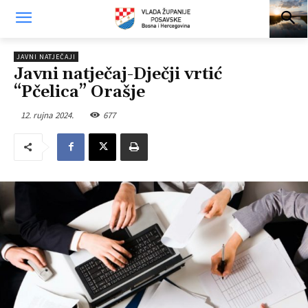
JAVNI NATJEČAJI
Javni natječaj-Dječji vrtić
“Pčelica” Orašje
12. rujna 2024.
677