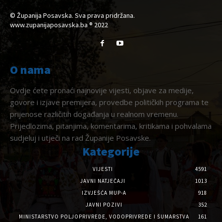
© Županija Posavska. Sva prava pridržana.
www.zupanijaposavska.ba ® 2022
O nama
Ovdje ćete pronaći najnovije vijesti, objave za medije,
govore i izjave premijera, provedbe političkih programa te
prijenose različitih događanja u realnom vremenu.
Prijedlozima, pitanjima, komentarima, kritikama i pohvalama
sudjeluj i utječi na rad Županije Posavske.
Kategorije
VIJESTI
4591
JAVNI NATJEČAJI
1013
IZVJEŠĆA MUP-A
918
JAVNI POZIVI
352
MINISTARSTVO POLJOPRIVREDE, VODOPRIVREDE I ŠUMARSTVA
161