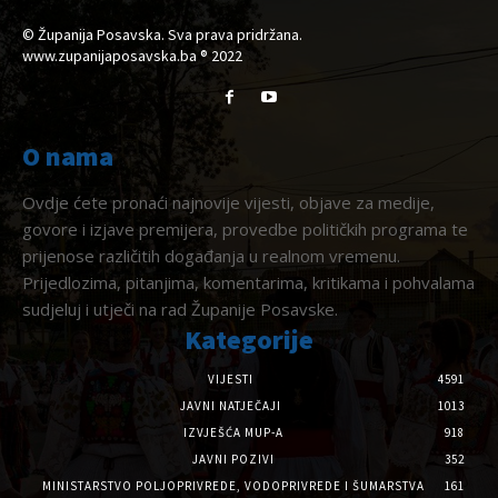
© Županija Posavska. Sva prava pridržana.
www.zupanijaposavska.ba ® 2022
O nama
Ovdje ćete pronaći najnovije vijesti, objave za medije,
govore i izjave premijera, provedbe političkih programa te
prijenose različitih događanja u realnom vremenu.
Prijedlozima, pitanjima, komentarima, kritikama i pohvalama
sudjeluj i utječi na rad Županije Posavske.
Kategorije
VIJESTI
4591
JAVNI NATJEČAJI
1013
IZVJEŠĆA MUP-A
918
JAVNI POZIVI
352
MINISTARSTVO POLJOPRIVREDE, VODOPRIVREDE I ŠUMARSTVA
161