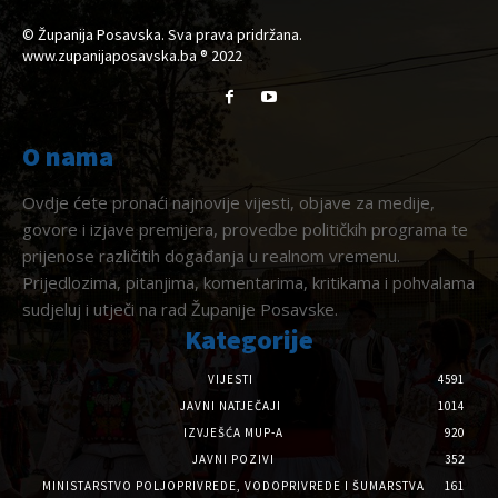
© Županija Posavska. Sva prava pridržana.
www.zupanijaposavska.ba ® 2022
O nama
Ovdje ćete pronaći najnovije vijesti, objave za medije,
govore i izjave premijera, provedbe političkih programa te
prijenose različitih događanja u realnom vremenu.
Prijedlozima, pitanjima, komentarima, kritikama i pohvalama
sudjeluj i utječi na rad Županije Posavske.
Kategorije
VIJESTI
4591
JAVNI NATJEČAJI
1014
IZVJEŠĆA MUP-A
920
JAVNI POZIVI
352
MINISTARSTVO POLJOPRIVREDE, VODOPRIVREDE I ŠUMARSTVA
161