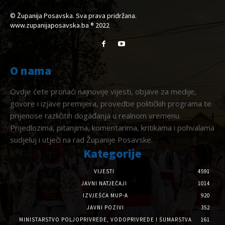
© Županija Posavska. Sva prava pridržana.
www.zupanijaposavska.ba ® 2022
O nama
Ovdje ćete pronaći najnovije vijesti, objave za medije,
govore i izjave premijera, provedbe političkih programa te
prijenose različitih događanja u realnom vremenu.
Prijedlozima, pitanjima, komentarima, kritikama i pohvalama
sudjeluj i utječi na rad Županije Posavske.
Kategorije
VIJESTI
4591
JAVNI NATJEČAJI
1014
IZVJEŠĆA MUP-A
920
JAVNI POZIVI
352
MINISTARSTVO POLJOPRIVREDE, VODOPRIVREDE I ŠUMARSTVA
161