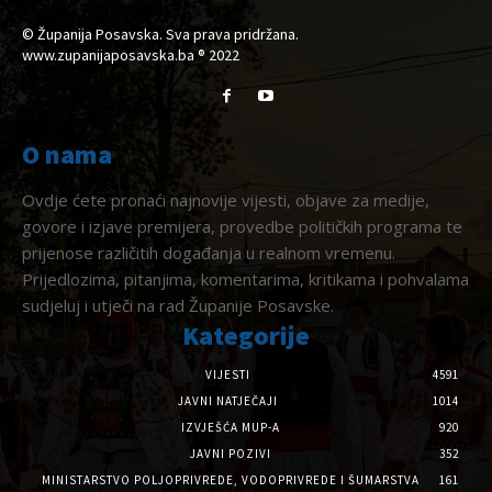
© Županija Posavska. Sva prava pridržana.
www.zupanijaposavska.ba ® 2022
O nama
Ovdje ćete pronaći najnovije vijesti, objave za medije,
govore i izjave premijera, provedbe političkih programa te
prijenose različitih događanja u realnom vremenu.
Prijedlozima, pitanjima, komentarima, kritikama i pohvalama
sudjeluj i utječi na rad Županije Posavske.
Kategorije
VIJESTI
4591
JAVNI NATJEČAJI
1014
IZVJEŠĆA MUP-A
920
JAVNI POZIVI
352
MINISTARSTVO POLJOPRIVREDE, VODOPRIVREDE I ŠUMARSTVA
161