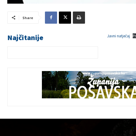
Share
Najčitanije
Javni natječaj
P