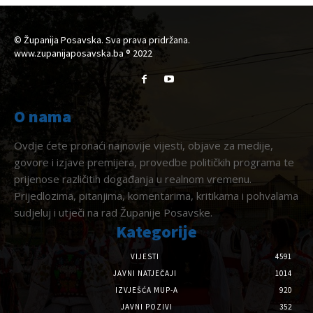
© Županija Posavska. Sva prava pridržana.
www.zupanijaposavska.ba ® 2022
O nama
Ovdje ćete pronaći najnovije vijesti, objave za medije,
govore i izjave premijera, provedbe političkih programa te
prijenose različitih događanja u realnom vremenu.
Prijedlozima, pitanjima, komentarima, kritikama i pohvalama
sudjeluj i utječi na rad Županije Posavske.
Kategorije
VIJESTI
4591
JAVNI NATJEČAJI
1014
IZVJEŠĆA MUP-A
920
JAVNI POZIVI
352