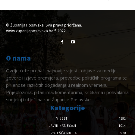
© Županija Posavska. Sva prava pridržana.
www.zupanijaposavska.ba ® 2022
O nama
Ovdje ćete pronaći najnovije vijesti, objave za medije,
govore i izjave premijera, provedbe političkih programa te
prijenose različitih događanja u realnom vremenu.
Prijedlozima, pitanjima, komentarima, kritikama i pohvalama
sudjeluj i utječi na rad Županije Posavske.
Kategorije
VIJESTI
4591
JAVNI NATJEČAJI
1014
IZVJEŠĆA MUP-A
920