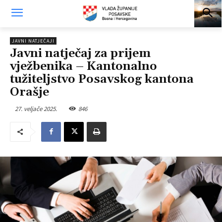
JAVNI NATJEČAJI
Javni natječaj za prijem
vježbenika – Kantonalno
tužiteljstvo Posavskog kantona
Orašje
27. veljače 2025.
846