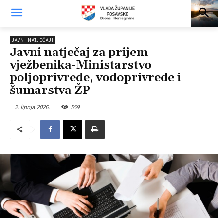
JAVNI NATJEČAJI
Javni natječaj za prijem
vježbenika-Ministarstvo
poljoprivrede, vodoprivrede i
šumarstva ŽP
2. lipnja 2026.
559