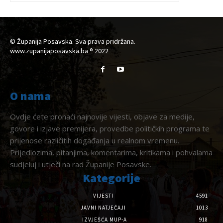
© Županija Posavska. Sva prava pridržana.
www.zupanijaposavska.ba ® 2022
O nama
Ovdje ćete pronaći najnovije vijesti, objave za medije,
govore i izjave premijera, provedbe političkih programa te
prijenose različitih događanja u realnom vremenu.
Prijedlozima, pitanjima, komentarima, kritikama i pohvalama
sudjeluj i utječi na rad Županije Posavske.
Kategorije
VIJESTI
4591
JAVNI NATJEČAJI
1013
IZVJEŠĆA MUP-A
918