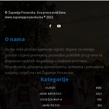
© Županija Posavska. Sva prava pridržana.
www.zupanijaposavska.ba ® 2022
O nama
Ovdje ćete pronaći najnovije vijesti, objave za medije,
govore i izjave premijera, provedbe političkih programa te
prijenose različitih događanja u realnom vremenu.
Prijedlozima, pitanjima, komentarima, kritikama i pohvalama
sudjeluj i utječi na rad Županije Posavske.
Kategorije
VIJESTI
4591
JAVNI NATJEČAJI
1013
IZVJEŠĆA MUP-A
918
JAVNI POZIVI
352