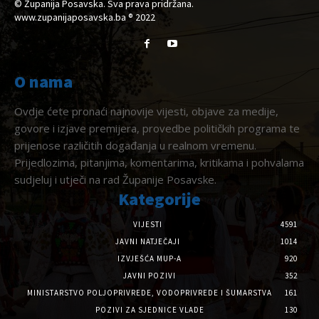
© Županija Posavska. Sva prava pridržana.
www.zupanijaposavska.ba ® 2022
O nama
Ovdje ćete pronaći najnovije vijesti, objave za medije,
govore i izjave premijera, provedbe političkih programa te
prijenose različitih događanja u realnom vremenu.
Prijedlozima, pitanjima, komentarima, kritikama i pohvalama
sudjeluj i utječi na rad Županije Posavske.
Kategorije
VIJESTI
4591
JAVNI NATJEČAJI
1014
IZVJEŠĆA MUP-A
920
JAVNI POZIVI
352
MINISTARSTVO POLJOPRIVREDE, VODOPRIVREDE I ŠUMARSTVA
161
POZIVI ZA SJEDNICE VLADE
130