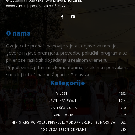
© Županija Posavska. Sva prava pridržana.
www.zupanijaposavska.ba ® 2022
O nama
Ovdje ćete pronaći najnovije vijesti, objave za medije,
govore i izjave premijera, provedbe političkih programa te
prijenose različitih događanja u realnom vremenu.
Prijedlozima, pitanjima, komentarima, kritikama i pohvalama
sudjeluj i utječi na rad Županije Posavske.
Kategorije
VIJESTI
4591
JAVNI NATJEČAJI
1014
IZVJEŠĆA MUP-A
920
JAVNI POZIVI
352
MINISTARSTVO POLJOPRIVREDE, VODOPRIVREDE I ŠUMARSTVA
161
POZIVI ZA SJEDNICE VLADE
130