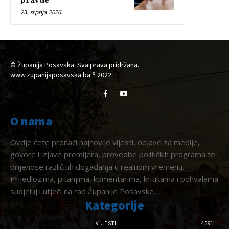
pravde
23. srpnja 2026.
© Županija Posavska. Sva prava pridržana.
www.zupanijaposavska.ba ® 2022
O nama
Ovdje ćete pronaći najnovije vijesti, objave za medije,
govore i izjave premijera, provedbe političkih programa te
prijenose različitih događanja u realnom vremenu.
Prijedlozima, pitanjima, komentarima, kritikama i pohvalama
sudjeluj i utječi na rad Županije Posavske.
Kategorije
VIJESTI
4591