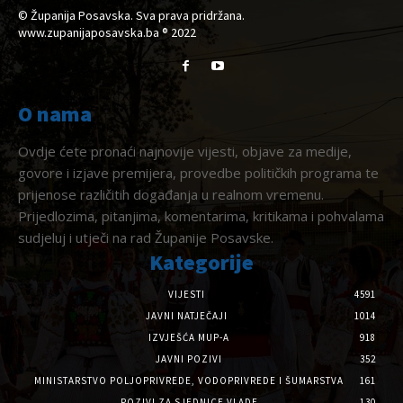
© Županija Posavska. Sva prava pridržana.
www.zupanijaposavska.ba ® 2022
O nama
Ovdje ćete pronaći najnovije vijesti, objave za medije,
govore i izjave premijera, provedbe političkih programa te
prijenose različitih događanja u realnom vremenu.
Prijedlozima, pitanjima, komentarima, kritikama i pohvalama
sudjeluj i utječi na rad Županije Posavske.
Kategorije
VIJESTI
4591
JAVNI NATJEČAJI
1014
IZVJEŠĆA MUP-A
918
JAVNI POZIVI
352
MINISTARSTVO POLJOPRIVREDE, VODOPRIVREDE I ŠUMARSTVA
161
POZIVI ZA SJEDNICE VLADE
130