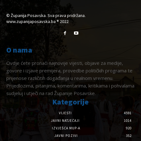
© Županija Posavska. Sva prava pridržana.
www.zupanijaposavska.ba ® 2022
O nama
Ovdje ćete pronaći najnovije vijesti, objave za medije,
govore i izjave premijera, provedbe političkih programa te
prijenose različitih događanja u realnom vremenu.
Prijedlozima, pitanjima, komentarima, kritikama i pohvalama
sudjeluj i utječi na rad Županije Posavske.
Kategorije
VIJESTI
4591
JAVNI NATJEČAJI
1014
IZVJEŠĆA MUP-A
920
JAVNI POZIVI
352