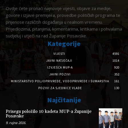
Ovdje ćete pronaći najnovije vijesti, objave za medije,
govore i izjave premijera, provedbe političkih programa te
prijenose različitih događanja u realnom vremenu.
Prijedlozima, pitanjima, komentarima, kritikama i pohvalama
sudjeluj i utječi na rad Županije Posavske.
Kategorije
VIJESTI
4591
JAVNI NATJEČAJI
1014
IZVJEŠĆA MUP-A
920
JAVNI POZIVI
352
MINISTARSTVO POLJOPRIVREDE, VODOPRIVREDE I ŠUMARSTVA
161
POZIVI ZA SJEDNICE VLADE
130
Najčitanije
Prisegu položilo 10 kadeta MUP-a Županije
Posavske
9. rujna 2016.