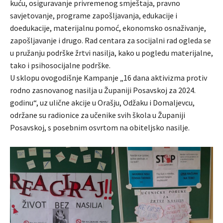
kuću, osiguravanje privremenog smještaja, pravno
savjetovanje, programe zapošljavanja, edukacije i
doedukacije, materijalnu pomoć, ekonomsko osnaživanje,
zapošljavanje i drugo. Rad centara za socijalni rad ogleda se
u pružanju podrške žrtvi nasilja, kako u pogledu materijalne,
tako i psihosocijalne podrške.
U sklopu ovogodišnje Kampanje „16 dana aktivizma protiv
rodno zasnovanog nasilja u Županiji Posavskoj za 2024.
godinu“, uz ulične akcije u Orašju, Odžaku i Domaljevcu,
održane su radionice za učenike svih škola u Županiji
Posavskoj, s posebnim osvrtom na obiteljsko nasilje.