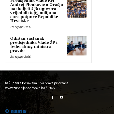
Predsjednik Vlade RH
Andrej Plenković u Orašju
na dodjeli 276 ugovora
vrijednih 6,95 milijuna
eura potpore Republike
Hrvatske
28. srpnja 2026.
Održan sastanak
predsjednika Vlade ŽP i
federalnog ministra
pravde
23. srpnja 2026.
© Županija Posavska. Sva prava pridržana.
www.zupanijaposavska.ba ® 2022
O nama