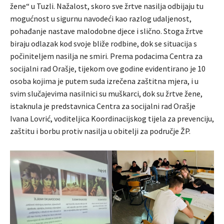
žene“ u Tuzli. Nažalost, skoro sve žrtve nasilja odbijaju tu
mogućnost u sigurnu navodeći kao razlog udaljenost,
pohađanje nastave malodobne djece i slično. Stoga žrtve
biraju odlazak kod svoje bliže rodbine, dok se situacija s
počiniteljem nasilja ne smiri. Prema podacima Centra za
socijalni rad Orašje, tijekom ove godine evidentirano je 10
osoba kojima je putem suda izrečena zaštitna mjera, i u
svim slučajevima nasilnici su muškarci, dok su žrtve žene,
istaknula je predstavnica Centra za socijalni rad Orašje
Ivana Lovrić, voditeljica Koordinacijskog tijela za prevenciju,
zaštitu i borbu protiv nasilja u obitelji za područje ŽP.