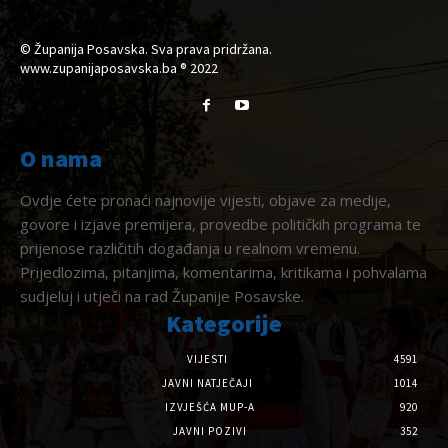
© Županija Posavska. Sva prava pridržana.
www.zupanijaposavska.ba ® 2022
O nama
Ovdje ćete pronaći najnovije vijesti, objave za medije,
govore i izjave premijera, provedbe političkih programa te
prijenose različitih događanja u realnom vremenu.
Prijedlozima, pitanjima, komentarima, kritikama i pohvalama
sudjeluj i utječi na rad Županije Posavske.
Kategorije
VIJESTI
4591
JAVNI NATJEČAJI
1014
IZVJEŠĆA MUP-A
920
JAVNI POZIVI
352