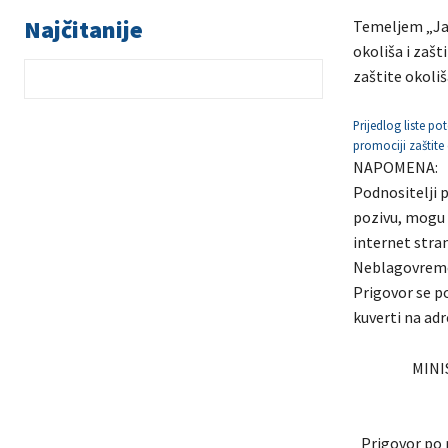
Najčitanije
Temeljem „Jav
okoliša i zašt
zaštite okoliš
Prijedlog liste p
promociji zaštite 
NAPOMENA:
Podnositelji p
pozivu, mogu 
internet stran
Neblagovremen
Prigovor se p
kuverti na adr
MINI
Prigovor po 