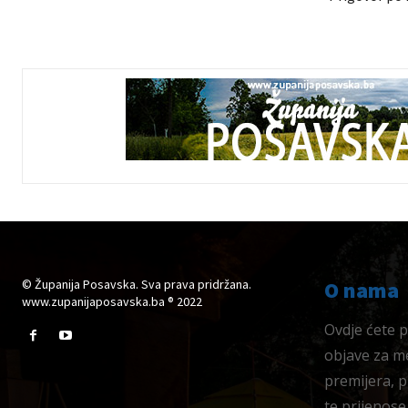
© Županija Posavska. Sva prava pridržana.
O nama
www.zupanijaposavska.ba ® 2022
Ovdje ćete pr
objave za me
premijera, 
te prijenose