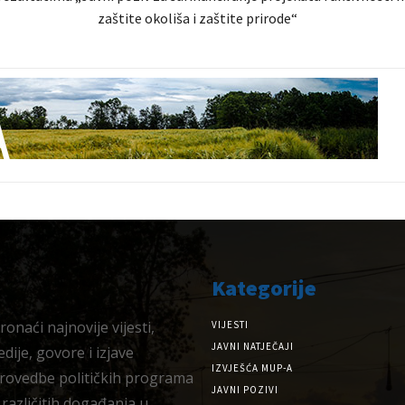
zaštite okoliša i zaštite prirode“
Kategorije
onaći najnovije vijesti,
VIJESTI
JAVNI NATJEČAJI
dije, govore i izjave
IZVJEŠĆA MUP-A
provedbe političkih programa
JAVNI POZIVI
 različitih događanja u