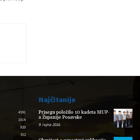
Najčitanije
Prisegu položilo 10 kadeta MUP-
4591
a Županije Posavske
1014
9. rujna 2016.
920
352