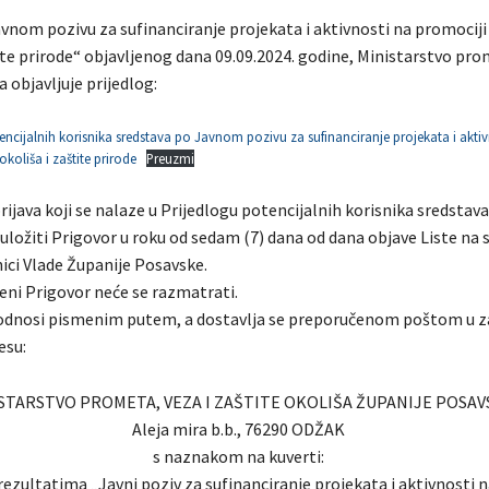
nom pozivu za sufinanciranje projekata i aktivnosti na promociji
ite prirode“ objavljenog dana 09.09.2024. godine, Ministarstvo pro
a objavljuje prijedlog:
otencijalnih korisnika sredstava po Javnom pozivu za sufinanciranje projekata i akti
okoliša i zaštite prirode
Preuzmi
rijava koji se nalaze u Prijedlogu potencijalnih korisnika sredsta
uložiti Prigovor u roku od sedam (7) dana od dana objave Liste na 
ici Vlade Županije Posavske.
i Prigovor neće se razmatrati.
odnosi pismenim putem, a dostavlja se preporučenom poštom u z
esu:
STARSTVO PROMETA, VEZA I ZAŠTITE OKOLIŠA ŽUPANIJE POSAV
Aleja mira b.b., 76290 ODŽAK
s naznakom na kuverti:
rezultatima „Javni poziv za sufinanciranje projekata i aktivnosti 