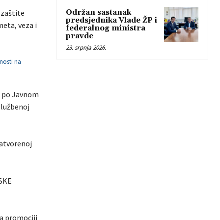
 zaštite
Održan sastanak
predsjednika Vlade ŽP i
meta, veza i
federalnog ministra
pravde
23. srpnja 2026.
vnosti na
va po Javnom
službenoj
atvorenoj
SKE
na promociji