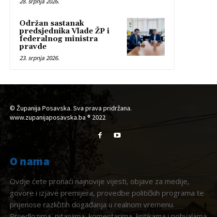
28. srpnja 2026.
Održan sastanak
predsjednika Vlade ŽP i
federalnog ministra
pravde
23. srpnja 2026.
© Županija Posavska. Sva prava pridržana.
www.zupanijaposavska.ba ® 2022
O nama
Ovdje ćete pronaći najnovije vijesti, objave za medije,
govore i izjave premijera, provedbe političkih programa te
prijenose različitih događanja u realnom vremenu.
Prijedlozima, pitanjima, komentarima, kritikama i pohvalama