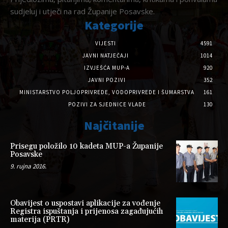
sudjeluj i utječi na rad Županije Posavske.
Kategorije
VIJESTI
4591
JAVNI NATJEČAJI
1014
IZVJEŠĆA MUP-A
920
JAVNI POZIVI
352
MINISTARSTVO POLJOPRIVREDE, VODOPRIVREDE I ŠUMARSTVA
161
POZIVI ZA SJEDNICE VLADE
130
Najčitanije
Prisegu položilo 10 kadeta MUP-a Županije
Posavske
9. rujna 2016.
Obavijest o uspostavi aplikacije za vođenje
Registra ispuštanja i prijenosa zagađujućih
materija (PRTR)