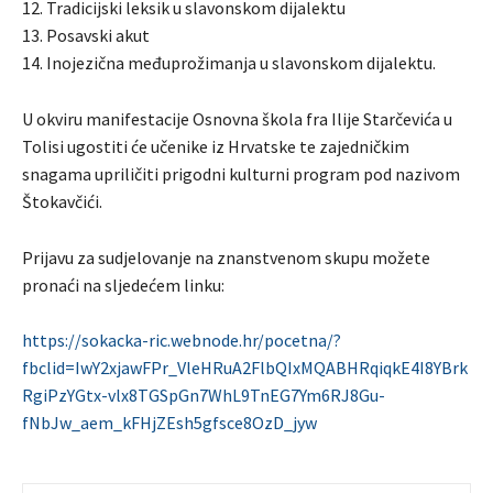
12. Tradicijski leksik u slavonskom dijalektu
13. Posavski akut
14. Inojezična međuprožimanja u slavonskom dijalektu.
U okviru manifestacije Osnovna škola fra Ilije Starčevića u
Tolisi ugostiti će učenike iz Hrvatske te zajedničkim
snagama upriličiti prigodni kulturni program pod nazivom
Štokavčići.
Prijavu za sudjelovanje na znanstvenom skupu možete
pronaći na sljedećem linku:
https://sokacka-ric.webnode.hr/pocetna/?
fbclid=IwY2xjawFPr_VleHRuA2FlbQIxMQABHRqiqkE4I8YBrk
RgiPzYGtx-vlx8TGSpGn7WhL9TnEG7Ym6RJ8Gu-
fNbJw_aem_kFHjZEsh5gfsce8OzD_jyw