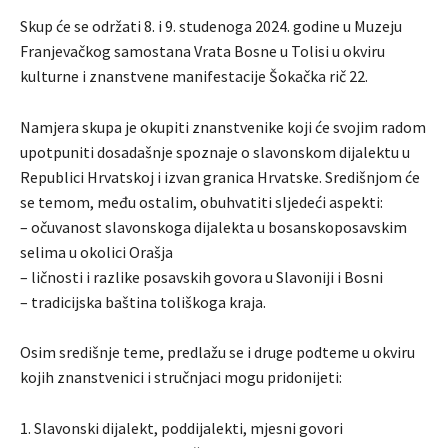
Skup će se održati 8. i 9. studenoga 2024. godine u Muzeju
Franjevačkog samostana Vrata Bosne u Tolisi u okviru
kulturne i znanstvene manifestacije Šokačka rič 22.
Namjera skupa je okupiti znanstvenike koji će svojim radom
upotpuniti dosadašnje spoznaje o slavonskom dijalektu u
Republici Hrvatskoj i izvan granica Hrvatske. Središnjom će
se temom, među ostalim, obuhvatiti sljedeći aspekti:
– očuvanost slavonskoga dijalekta u bosanskoposavskim
selima u okolici Orašja
– ličnosti i razlike posavskih govora u Slavoniji i Bosni
– tradicijska baština toliškoga kraja.
Osim središnje teme, predlažu se i druge podteme u okviru
kojih znanstvenici i stručnjaci mogu pridonijeti:
1. Slavonski dijalekt, poddijalekti, mjesni govori